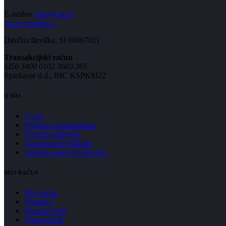
E-naslov
info@cgs.si
www.cgsplus.si
Davčna številka: SI 66667011
Transakcijski račun
SI56 3400 0102 3683 365
Sparkasse d.d., BIC KSPKSI22
O NAS
O nas
Podpora uporabnikom
Servisni zahtevek
Zasebnost in piškotki
Splošni pogoji poslovanja
MOJ RAČUN
Moj račun
Košarica
Seznam želja
Primerjalnik