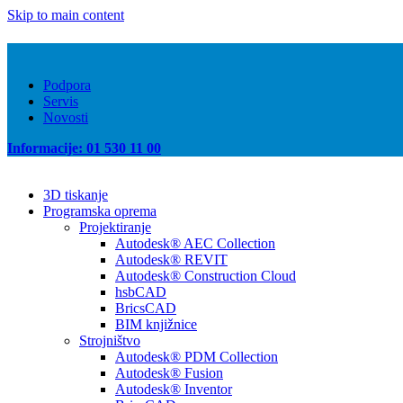
Skip to main content
Podpora
Servis
Novosti
Informacije: 01 530 11 00
3D tiskanje
Programska oprema
Projektiranje
Autodesk® AEC Collection
Autodesk® REVIT
Autodesk® Construction Cloud
hsbCAD
BricsCAD
BIM knjižnice
Strojništvo
Autodesk® PDM Collection
Autodesk® Fusion
Autodesk® Inventor