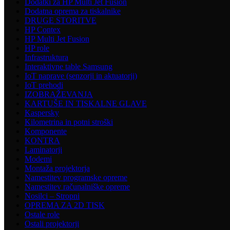
Dodatki za HP Multi Jet Fusion
Dodatna oprema za tiskalnike
DRUGE STORITVE
HP Contex
HP Multi Jet Fusion
HP role
Infrastruktura
Interaktivne table Samsung
IoT naprave (senzorji in aktuatorji)
IoT prehodi
IZOBRAŽEVANJA
KARTUŠE IN TISKALNE GLAVE
Kaspersky
Kilometrina in potni stroški
Komponente
KONTRA
Laminatorji
Modemi
Montaža projektorja
Namestitev programske opreme
Namestitev računalniške opreme
Nosilci – Stropni
OPREMA ZA 2D TISK
Ostale role
Ostali projektorji