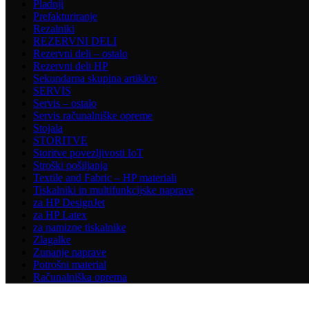
Pladnji
Prefakturiranje
Rezalniki
REZERVNI DELI
Rezervni deli – ostalo
Rezervni deli HP
Sekundarna skupina artiklov
SERVIS
Servis – ostalo
Servis računalniške opreme
Stojala
STORITVE
Storitve povezljivosti IoT
Stroški pošiljanja
Textile and Fabric – HP materiali
Tiskalniki in multifunkcijske naprave
za HP DesignJet
za HP Latex
za namizne tiskalnike
Zlagalke
Zunanje naprave
Potrošni material
Računalniška oprema