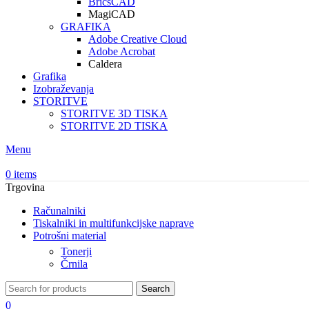
BricsCAD
MagiCAD
GRAFIKA
Adobe Creative Cloud
Adobe Acrobat
Caldera
Grafika
Izobraževanja
STORITVE
STORITVE 3D TISKA
STORITVE 2D TISKA
Menu
0
items
Trgovina
Računalniki
Tiskalniki in multifunkcijske naprave
Potrošni material
Tonerji
Črnila
Search
0