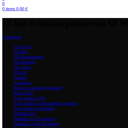
0
0
items
0,00
€
Li-Ion 6 celična polimerna 68
Categories
2D servis
2D tisk
3D konstruiranje
3D material
3D servis
3D tisk
Adobe
Autodesk
Barva za potopno barvanje
BricsCAD
Care packi za 3D
Care packi za računalniško opremo
Care packi za risalnike
Dodatki IoT
Dodatki za 2D opremo
Dodatki za HP DesignJet