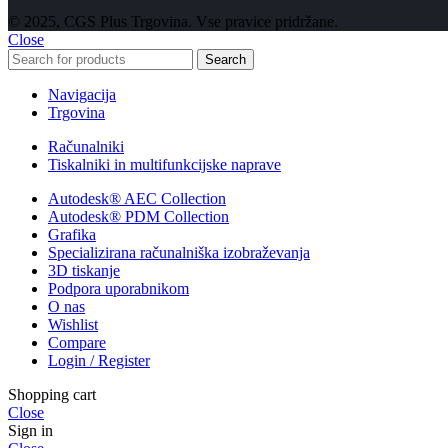
© 2025, CGS Plus Trgovina. Vse pravice pridržane.
Close
Search
Navigacija
Trgovina
Računalniki
Tiskalniki in multifunkcijske naprave
Autodesk® AEC Collection
Autodesk® PDM Collection
Grafika
Specializirana računalniška izobraževanja
3D tiskanje
Podpora uporabnikom
O nas
Wishlist
Compare
Login / Register
Shopping cart
Close
Sign in