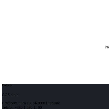
Ne
Podjetje
CGS d.o.o.
Brnčičeva ulica 13, SI-1000 Ljubljana
Telefon +386 1 530 11 00