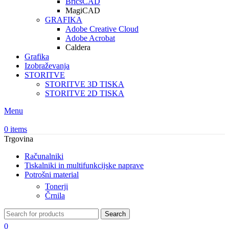
BricsCAD
MagiCAD
GRAFIKA
Adobe Creative Cloud
Adobe Acrobat
Caldera
Grafika
Izobraževanja
STORITVE
STORITVE 3D TISKA
STORITVE 2D TISKA
Menu
0
items
Trgovina
Računalniki
Tiskalniki in multifunkcijske naprave
Potrošni material
Tonerji
Črnila
Search
0