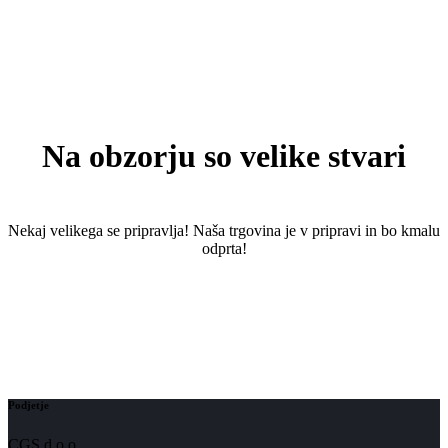
Na obzorju so velike stvari
Nekaj ​​velikega se pripravlja! Naša trgovina je v pripravi in ​​bo kmalu
odprta!
Podjetje
CGS d.o.o.