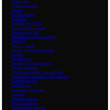
Ostale role
Ostali projektorji
Pladnji
Prefakturiranje
Rezalniki
REZERVNI DELI
Rezervni deli – ostalo
Rezervni deli HP
Sekundarna skupina artiklov
SERVIS
Servis – ostalo
Servis računalniške opreme
Stojala
STORITVE
Storitve povezljivosti IoT
Stroški pošiljanja
Textile and Fabric – HP materiali
Tiskalniki in multifunkcijske naprave
za HP DesignJet
za HP Latex
za namizne tiskalnike
Zlagalke
Zunanje naprave
Potrošni material
Računalniška oprema