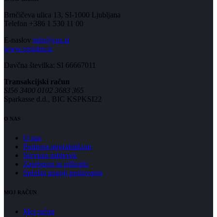
Brnčičeva ulica 13, SI-1000 Ljubljana
Telefon +386 1 530 11 00
E-naslov
info@cgs.si
www.cgsplus.si
Davčna številka: SI 66667011
Transakcijski račun
SI56 3400 0102 3683 365
Sparkasse d.d., BIC KSPKSI22
O NAS
O nas
Podpora uporabnikom
Servisni zahtevek
Zasebnost in piškotki
Splošni pogoji poslovanja
MOJ RAČUN
Moj račun