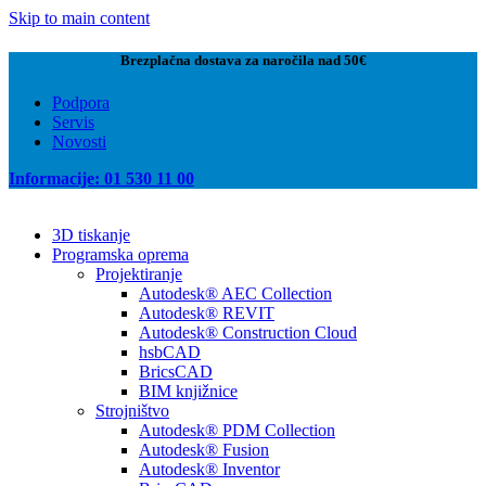
Skip to main content
Brezplačna dostava za naročila nad 50€
Podpora
Servis
Novosti
Informacije: 01 530 11 00
3D tiskanje
Programska oprema
Projektiranje
Autodesk® AEC Collection
Autodesk® REVIT
Autodesk® Construction Cloud
hsbCAD
BricsCAD
BIM knjižnice
Strojništvo
Autodesk® PDM Collection
Autodesk® Fusion
Autodesk® Inventor