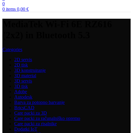
0
0
items
0,00
€
MediaTek Wi-Fi 6E RZ616
(2x2) in Bluetooth 5.3
Categories
2D servis
2D tisk
3D konstruiranje
3D material
3D servis
3D tisk
Adobe
Autodesk
Barva za potopno barvanje
BricsCAD
Care packi za 3D
Care packi za računalniško opremo
Care packi za risalnike
Dodatki IoT