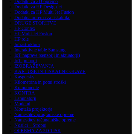
Dodatki za 2D opremo
Dodatki za HP DesignJet
Dodatki za HP Multi Jet Fusion
Dodatna oprema za tiskalnike
DRUGE STORITVE
HP Contex
HP Multi Jet Fusion
HP role
Infrastruktura
Interaktivne table Samsung
IoT naprave (senzorji in aktuatorji)
IoT prehodi
IZOBRAŽEVANJA
KARTUŠE IN TISKALNE GLAVE
Kaspersky
Kilometrina in potni stroški
Komponente
KONTRA
Laminatorji
Modemi
Montaža projektorja
Namestitev programske opreme
Namestitev računalniške opreme
Nosilci – Stropni
OPREMA ZA 2D TISK