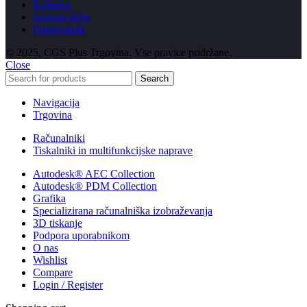
Košarica
Seznam želja
Primerjalnik
© 2025, CGS Plus Trgovina. Vse pravice pridržane.
Close
Search
Navigacija
Trgovina
Računalniki
Tiskalniki in multifunkcijske naprave
Autodesk® AEC Collection
Autodesk® PDM Collection
Grafika
Specializirana računalniška izobraževanja
3D tiskanje
Podpora uporabnikom
O nas
Wishlist
Compare
Login / Register