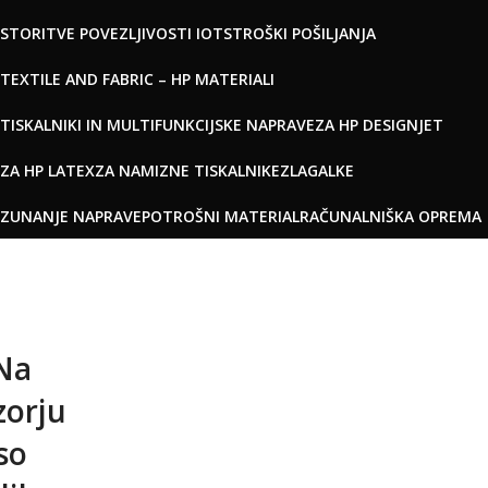
STORITVE POVEZLJIVOSTI IOT
STROŠKI POŠILJANJA
TEXTILE AND FABRIC – HP MATERIALI
TISKALNIKI IN MULTIFUNKCIJSKE NAPRAVE
ZA HP DESIGNJET
ZA HP LATEX
ZA NAMIZNE TISKALNIKE
ZLAGALKE
ZUNANJE NAPRAVE
POTROŠNI MATERIAL
RAČUNALNIŠKA OPREMA
Na
zorju
so