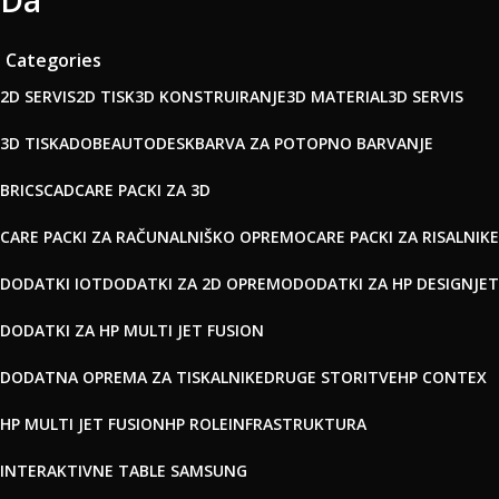
Da
Categories
2D SERVIS
2D TISK
3D KONSTRUIRANJE
3D MATERIAL
3D SERVIS
3D TISK
ADOBE
AUTODESK
BARVA ZA POTOPNO BARVANJE
BRICSCAD
CARE PACKI ZA 3D
CARE PACKI ZA RAČUNALNIŠKO OPREMO
CARE PACKI ZA RISALNIKE
DODATKI IOT
DODATKI ZA 2D OPREMO
DODATKI ZA HP DESIGNJET
DODATKI ZA HP MULTI JET FUSION
DODATNA OPREMA ZA TISKALNIKE
DRUGE STORITVE
HP CONTEX
HP MULTI JET FUSION
HP ROLE
INFRASTRUKTURA
INTERAKTIVNE TABLE SAMSUNG