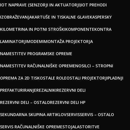
IOT NAPRAVE (SENZORJI IN AKTUATORJI)
IOT PREHODI
IZOBRAŽEVANJA
KARTUŠE IN TISKALNE GLAVE
KASPERSKY
KILOMETRINA IN POTNI STROŠKI
KOMPONENTE
KONTRA
LAMINATORJI
MODEMI
MONTAŽA PROJEKTORJA
NAMESTITEV PROGRAMSKE OPREME
NAMESTITEV RAČUNALNIŠKE OPREME
NOSILCI – STROPNI
OPREMA ZA 2D TISK
OSTALE ROLE
OSTALI PROJEKTORJI
PLADNJI
PREFAKTURIRANJE
REZALNIKI
REZERVNI DELI
REZERVNI DELI – OSTALO
REZERVNI DELI HP
SEKUNDARNA SKUPINA ARTIKLOV
SERVIS
SERVIS – OSTALO
SERVIS RAČUNALNIŠKE OPREME
STOJALA
STORITVE