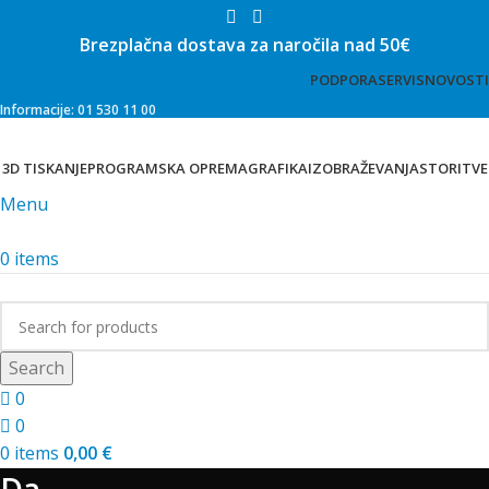
Skip to main content
Brezplačna dostava za naročila nad 50€
PODPORA
SERVIS
NOVOSTI
Informacije: 01 530 11 00
3D TISKANJE
PROGRAMSKA OPREMA
GRAFIKA
IZOBRAŽEVANJA
STORITVE
Menu
0
items
Trgovina
Search
0
0
0
items
0,00
€