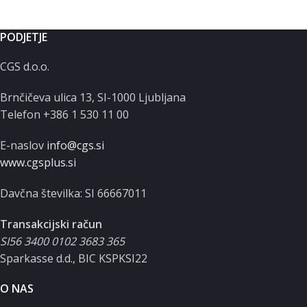
PODJETJE
CGS d.o.o.
Brnčičeva ulica 13, SI-1000 Ljubljana
Telefon +386 1 530 11 00
E-naslov
info@cgs.si
www.cgsplus.si
Davčna številka: SI 66667011
Transakcijski račun
SI56 3400 0102 3683 365
Sparkasse d.d., BIC KSPKSI22
O NAS