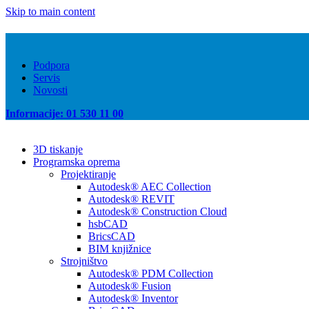
Skip to main content
Podpora
Servis
Novosti
Informacije: 01 530 11 00
3D tiskanje
Programska oprema
Projektiranje
Autodesk® AEC Collection
Autodesk® REVIT
Autodesk® Construction Cloud
hsbCAD
BricsCAD
BIM knjižnice
Strojništvo
Autodesk® PDM Collection
Autodesk® Fusion
Autodesk® Inventor