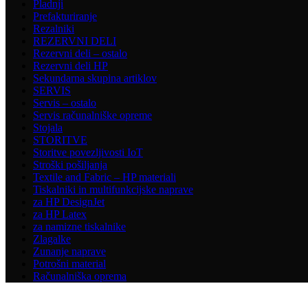
Pladnji
Prefakturiranje
Rezalniki
REZERVNI DELI
Rezervni deli – ostalo
Rezervni deli HP
Sekundarna skupina artiklov
SERVIS
Servis – ostalo
Servis računalniške opreme
Stojala
STORITVE
Storitve povezljivosti IoT
Stroški pošiljanja
Textile and Fabric – HP materiali
Tiskalniki in multifunkcijske naprave
za HP DesignJet
za HP Latex
za namizne tiskalnike
Zlagalke
Zunanje naprave
Potrošni material
Računalniška oprema