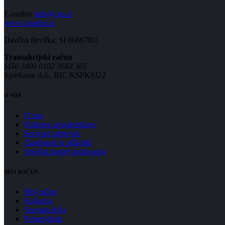
E-naslov
info@cgs.si
www.cgsplus.si
Davčna številka: SI 66667011
Transakcijski račun
SI56 3400 0102 3683 365
Sparkasse d.d., BIC KSPKSI22
O NAS
O nas
Podpora uporabnikom
Servisni zahtevek
Zasebnost in piškotki
Splošni pogoji poslovanja
MOJ RAČUN
Moj račun
Košarica
Seznam želja
Primerjalnik