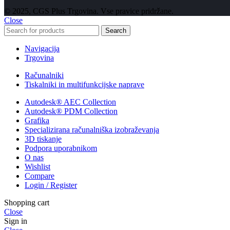
© 2025, CGS Plus Trgovina. Vse pravice pridržane.
Close
Search
Navigacija
Trgovina
Računalniki
Tiskalniki in multifunkcijske naprave
Autodesk® AEC Collection
Autodesk® PDM Collection
Grafika
Specializirana računalniška izobraževanja
3D tiskanje
Podpora uporabnikom
O nas
Wishlist
Compare
Login / Register
Shopping cart
Close
Sign in