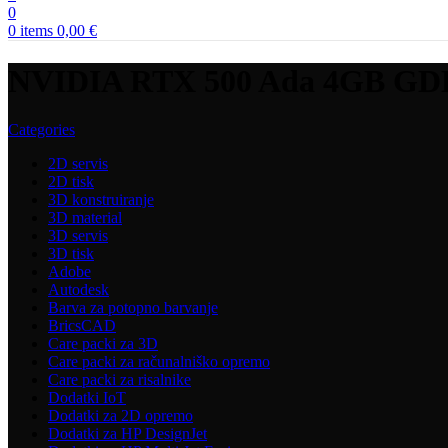
0
0
items
0,00
€
NVIDIA RTX 500 Ada 4GB G
Categories
2D servis
2D tisk
3D konstruiranje
3D material
3D servis
3D tisk
Adobe
Autodesk
Barva za potopno barvanje
BricsCAD
Care packi za 3D
Care packi za računalniško opremo
Care packi za risalnike
Dodatki IoT
Dodatki za 2D opremo
Dodatki za HP DesignJet