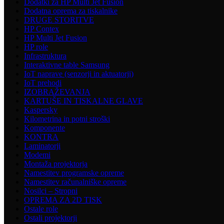
Dodatki za HP Multi Jet Fusion
Dodatna oprema za tiskalnike
DRUGE STORITVE
HP Contex
HP Multi Jet Fusion
HP role
Infrastruktura
Interaktivne table Samsung
IoT naprave (senzorji in aktuatorji)
IoT prehodi
IZOBRAŽEVANJA
KARTUŠE IN TISKALNE GLAVE
Kaspersky
Kilometrina in potni stroški
Komponente
KONTRA
Laminatorji
Modemi
Montaža projektorja
Namestitev programske opreme
Namestitev računalniške opreme
Nosilci – Stropni
OPREMA ZA 2D TISK
Ostale role
Ostali projektorji