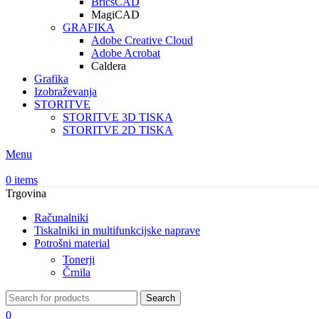
BricsCAD
MagiCAD
GRAFIKA
Adobe Creative Cloud
Adobe Acrobat
Caldera
Grafika
Izobraževanja
STORITVE
STORITVE 3D TISKA
STORITVE 2D TISKA
Menu
0
items
Trgovina
Računalniki
Tiskalniki in multifunkcijske naprave
Potrošni material
Tonerji
Črnila
Search
0