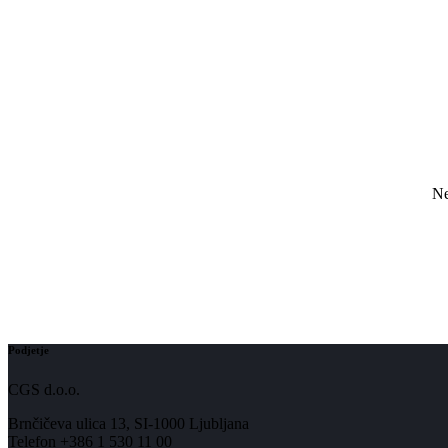
Ne
Podjetje
CGS d.o.o.
Brnčičeva ulica 13, SI-1000 Ljubljana
Telefon +386 1 530 11 00