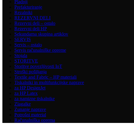
Pladnji
Prefakturiranje
Rezalniki
REZERVNI DELI
Rezervni deli – ostalo
Rezervni deli HP
Sekundarna skupina artiklov
SERVIS
Servis – ostalo
Servis računalniške opreme
Stojala
STORITVE
Storitve povezljivosti IoT
Stroški pošiljanja
Textile and Fabric – HP materiali
Tiskalniki in multifunkcijske naprave
za HP DesignJet
za HP Latex
za namizne tiskalnike
Zlagalke
Zunanje naprave
Potrošni material
Računalniška oprema