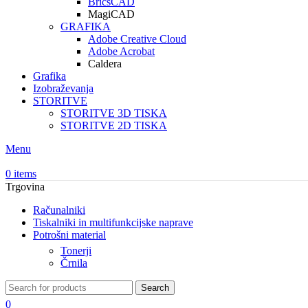
BricsCAD
MagiCAD
GRAFIKA
Adobe Creative Cloud
Adobe Acrobat
Caldera
Grafika
Izobraževanja
STORITVE
STORITVE 3D TISKA
STORITVE 2D TISKA
Menu
0
items
Trgovina
Računalniki
Tiskalniki in multifunkcijske naprave
Potrošni material
Tonerji
Črnila
Search
0