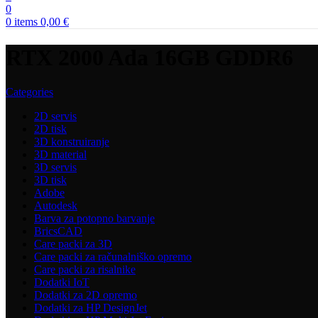
0
0
items
0,00
€
RTX 2000 Ada 16GB GDDR6
Categories
2D servis
2D tisk
3D konstruiranje
3D material
3D servis
3D tisk
Adobe
Autodesk
Barva za potopno barvanje
BricsCAD
Care packi za 3D
Care packi za računalniško opremo
Care packi za risalnike
Dodatki IoT
Dodatki za 2D opremo
Dodatki za HP DesignJet