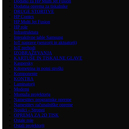
Dodatki za HP Multi Jet Fusion
Dodatna oprema za tiskalnike
DRUGE STORITVE
HP Contex
HP Multi Jet Fusion
HP role
Infrastruktura
Interaktivne table Samsung
IoT naprave (senzorji in aktuatorji)
IoT prehodi
IZOBRAŽEVANJA
KARTUŠE IN TISKALNE GLAVE
Kaspersky
Kilometrina in potni stroški
Komponente
KONTRA
Laminatorji
Modemi
Montaža projektorja
Namestitev programske opreme
Namestitev računalniške opreme
Nosilci – Stropni
OPREMA ZA 2D TISK
Ostale role
Ostali projektorji