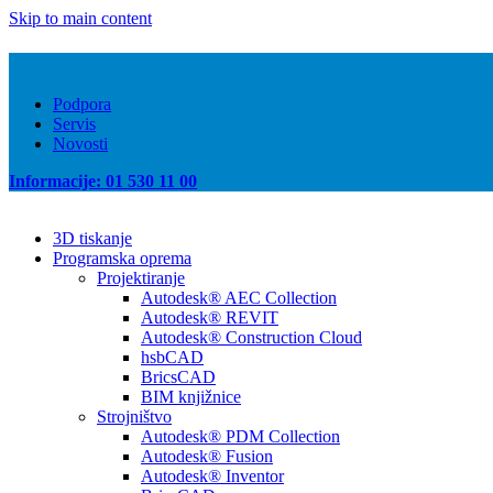
Skip to main content
Podpora
Servis
Novosti
Informacije: 01 530 11 00
3D tiskanje
Programska oprema
Projektiranje
Autodesk® AEC Collection
Autodesk® REVIT
Autodesk® Construction Cloud
hsbCAD
BricsCAD
BIM knjižnice
Strojništvo
Autodesk® PDM Collection
Autodesk® Fusion
Autodesk® Inventor