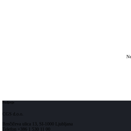
Ne
Podjetje
CGS d.o.o.
Brnčičeva ulica 13, SI-1000 Ljubljana
Telefon +386 1 530 11 00