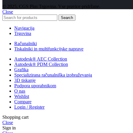
© 2025, CGS Plus Trgovina. Vse pravice pridržane.
Close
Search
Navigacija
Trgovina
Računalniki
Tiskalniki in multifunkcijske naprave
Autodesk® AEC Collection
Autodesk® PDM Collection
Grafika
Specializirana računalniška izobraževanja
3D tiskanje
Podpora uporabnikom
O nas
Wishlist
Compare
Login / Register
Shopping cart
Close
Sign in