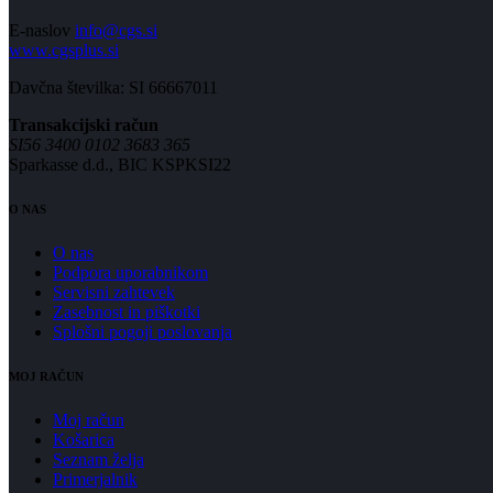
E-naslov
info@cgs.si
www.cgsplus.si
Davčna številka: SI 66667011
Transakcijski račun
SI56 3400 0102 3683 365
Sparkasse d.d., BIC KSPKSI22
O NAS
O nas
Podpora uporabnikom
Servisni zahtevek
Zasebnost in piškotki
Splošni pogoji poslovanja
MOJ RAČUN
Moj račun
Košarica
Seznam želja
Primerjalnik