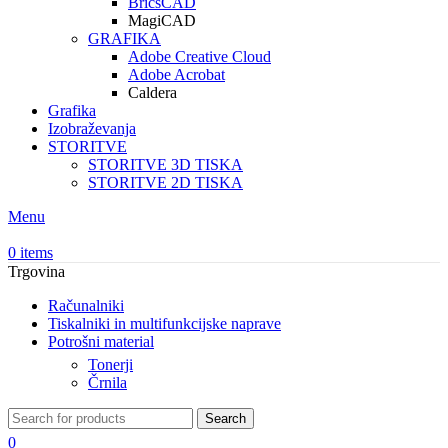
BricsCAD
MagiCAD
GRAFIKA
Adobe Creative Cloud
Adobe Acrobat
Caldera
Grafika
Izobraževanja
STORITVE
STORITVE 3D TISKA
STORITVE 2D TISKA
Menu
0
items
Trgovina
Računalniki
Tiskalniki in multifunkcijske naprave
Potrošni material
Tonerji
Črnila
Search
0