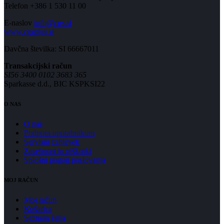
Telefon +386 1 530 11 00
E-naslov
info@cgs.si
www.cgsplus.si
Davčna številka: SI 66667011
Transakcijski račun
SI56 3400 0102 3683 365
Sparkasse d.d., BIC KSPKSI22
O NAS
O nas
Podpora uporabnikom
Servisni zahtevek
Zasebnost in piškotki
Splošni pogoji poslovanja
MOJ RAČUN
Moj račun
Košarica
Seznam želja