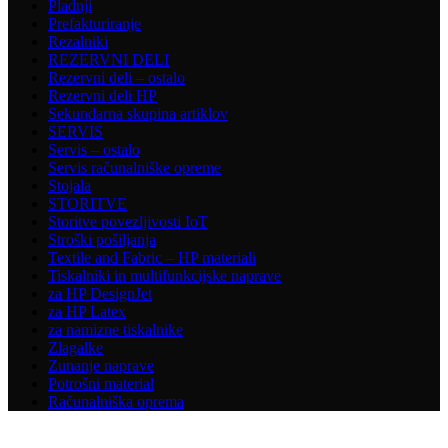
Pladnji
Prefakturiranje
Rezalniki
REZERVNI DELI
Rezervni deli – ostalo
Rezervni deli HP
Sekundarna skupina artiklov
SERVIS
Servis – ostalo
Servis računalniške opreme
Stojala
STORITVE
Storitve povezljivosti IoT
Stroški pošiljanja
Textile and Fabric – HP materiali
Tiskalniki in multifunkcijske naprave
za HP DesignJet
za HP Latex
za namizne tiskalnike
Zlagalke
Zunanje naprave
Potrošni material
Računalniška oprema