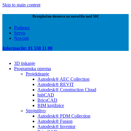
Skip to main content
Brezplačna dostava za naročila nad 50€
Podpora
Servis
Novosti
Informacije: 01 530 11 00
3D tiskanje
Programska oprema
Projektiranje
Autodesk® AEC Collection
Autodesk® REVIT
Autodesk® Construction Cloud
hsbCAD
BricsCAD
BIM knjižnice
Strojništvo
Autodesk® PDM Collection
Autodesk® Fusion
Autodesk® Inventor