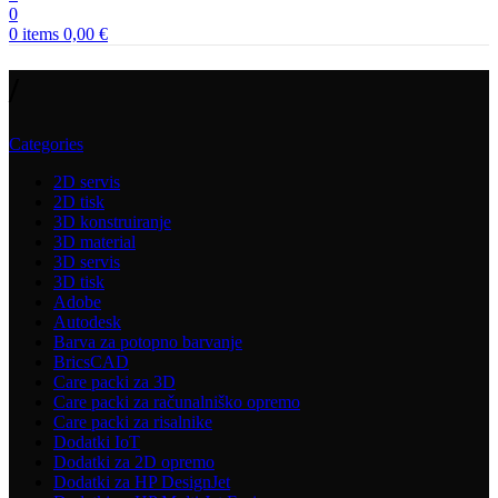
0
0
items
0,00
€
/
Categories
2D servis
2D tisk
3D konstruiranje
3D material
3D servis
3D tisk
Adobe
Autodesk
Barva za potopno barvanje
BricsCAD
Care packi za 3D
Care packi za računalniško opremo
Care packi za risalnike
Dodatki IoT
Dodatki za 2D opremo
Dodatki za HP DesignJet