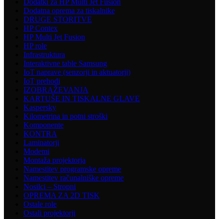
Dodatki za HP Multi Jet Fusion
Dodatna oprema za tiskalnike
DRUGE STORITVE
HP Contex
HP Multi Jet Fusion
HP role
Infrastruktura
Interaktivne table Samsung
IoT naprave (senzorji in aktuatorji)
IoT prehodi
IZOBRAŽEVANJA
KARTUŠE IN TISKALNE GLAVE
Kaspersky
Kilometrina in potni stroški
Komponente
KONTRA
Laminatorji
Modemi
Montaža projektorja
Namestitev programske opreme
Namestitev računalniške opreme
Nosilci – Stropni
OPREMA ZA 2D TISK
Ostale role
Ostali projektorji