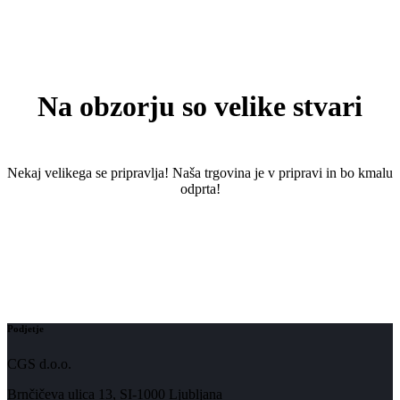
Na obzorju so velike stvari
Nekaj ​​velikega se pripravlja! Naša trgovina je v pripravi in ​​bo kmalu
odprta!
Podjetje
CGS d.o.o.
Brnčičeva ulica 13, SI-1000 Ljubljana