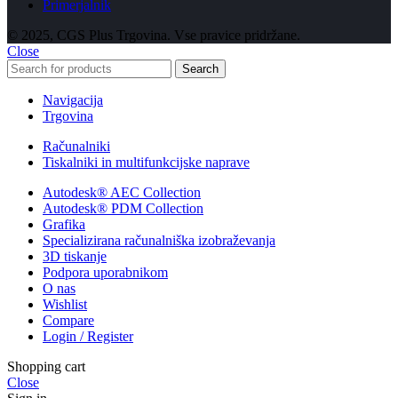
Primerjalnik
© 2025, CGS Plus Trgovina. Vse pravice pridržane.
Close
Search
Navigacija
Trgovina
Računalniki
Tiskalniki in multifunkcijske naprave
Autodesk® AEC Collection
Autodesk® PDM Collection
Grafika
Specializirana računalniška izobraževanja
3D tiskanje
Podpora uporabnikom
O nas
Wishlist
Compare
Login / Register
Shopping cart
Close