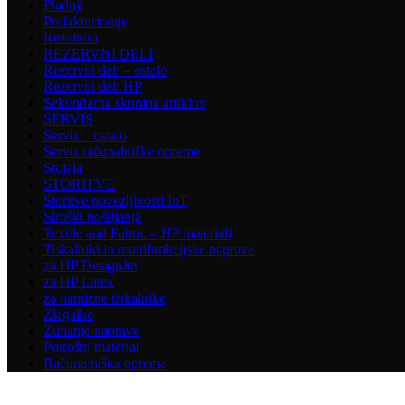
Pladnji
Prefakturiranje
Rezalniki
REZERVNI DELI
Rezervni deli – ostalo
Rezervni deli HP
Sekundarna skupina artiklov
SERVIS
Servis – ostalo
Servis računalniške opreme
Stojala
STORITVE
Storitve povezljivosti IoT
Stroški pošiljanja
Textile and Fabric – HP materiali
Tiskalniki in multifunkcijske naprave
za HP DesignJet
za HP Latex
za namizne tiskalnike
Zlagalke
Zunanje naprave
Potrošni material
Računalniška oprema