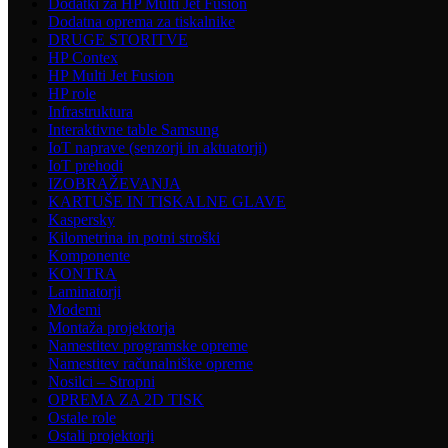
Dodatki za HP Multi Jet Fusion
Dodatna oprema za tiskalnike
DRUGE STORITVE
HP Contex
HP Multi Jet Fusion
HP role
Infrastruktura
Interaktivne table Samsung
IoT naprave (senzorji in aktuatorji)
IoT prehodi
IZOBRAŽEVANJA
KARTUŠE IN TISKALNE GLAVE
Kaspersky
Kilometrina in potni stroški
Komponente
KONTRA
Laminatorji
Modemi
Montaža projektorja
Namestitev programske opreme
Namestitev računalniške opreme
Nosilci – Stropni
OPREMA ZA 2D TISK
Ostale role
Ostali projektorji