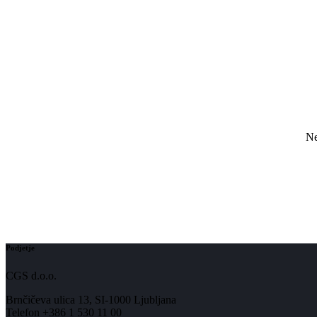
Ne
Podjetje
CGS d.o.o.
Brnčičeva ulica 13, SI-1000 Ljubljana
Telefon +386 1 530 11 00