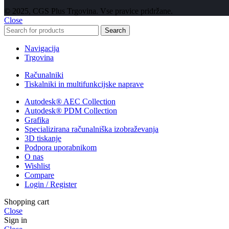
© 2025, CGS Plus Trgovina. Vse pravice pridržane.
Close
Search
Navigacija
Trgovina
Računalniki
Tiskalniki in multifunkcijske naprave
Autodesk® AEC Collection
Autodesk® PDM Collection
Grafika
Specializirana računalniška izobraževanja
3D tiskanje
Podpora uporabnikom
O nas
Wishlist
Compare
Login / Register
Shopping cart
Close
Sign in