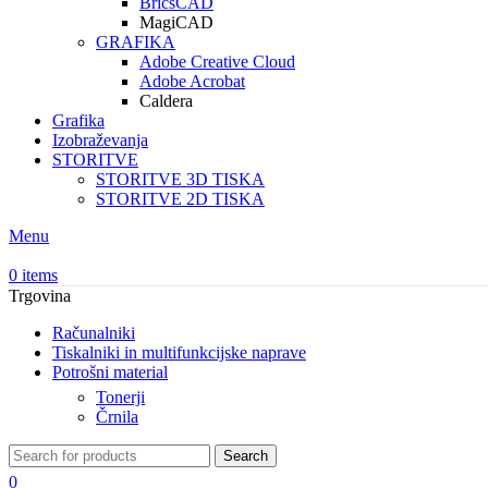
BricsCAD
MagiCAD
GRAFIKA
Adobe Creative Cloud
Adobe Acrobat
Caldera
Grafika
Izobraževanja
STORITVE
STORITVE 3D TISKA
STORITVE 2D TISKA
Menu
0
items
Trgovina
Računalniki
Tiskalniki in multifunkcijske naprave
Potrošni material
Tonerji
Črnila
Search
0