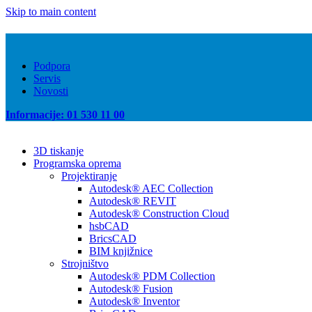
Skip to main content
Podpora
Servis
Novosti
Informacije: 01 530 11 00
3D tiskanje
Programska oprema
Projektiranje
Autodesk® AEC Collection
Autodesk® REVIT
Autodesk® Construction Cloud
hsbCAD
BricsCAD
BIM knjižnice
Strojništvo
Autodesk® PDM Collection
Autodesk® Fusion
Autodesk® Inventor