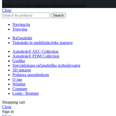
© 2025, CGS Plus Trgovina. Vse pravice pridržane.
Close
Search
Navigacija
Trgovina
Računalniki
Tiskalniki in multifunkcijske naprave
Autodesk® AEC Collection
Autodesk® PDM Collection
Grafika
Specializirana računalniška izobraževanja
3D tiskanje
Podpora uporabnikom
O nas
Wishlist
Compare
Login / Register
Shopping cart
Close
Sign in