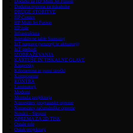
Dodatki za HP Multi Jet Fusion
Dodatna oprema za tiskalnike
DRUGE STORITVE
HP Contex
HP Multi Jet Fusion
HP role
Infrastruktura
Interaktivne table Samsung
IoT naprave (senzorji in aktuatorji)
IoT prehodi
IZOBRAŽEVANJA
KARTUŠE IN TISKALNE GLAVE
Kaspersky
Kilometrina in potni stroški
Komponente
KONTRA
Laminatorji
Modemi
Montaža projektorja
Namestitev programske opreme
Namestitev računalniške opreme
Nosilci – Stropni
OPREMA ZA 2D TISK
Ostale role
Ostali projektorji