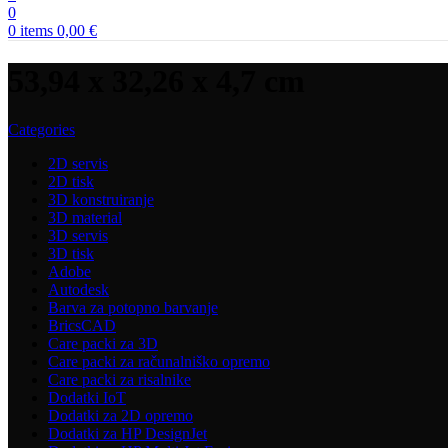
0
0
items
0,00
€
53,94 x 32,26 x 4,7 cm
Categories
2D servis
2D tisk
3D konstruiranje
3D material
3D servis
3D tisk
Adobe
Autodesk
Barva za potopno barvanje
BricsCAD
Care packi za 3D
Care packi za računalniško opremo
Care packi za risalnike
Dodatki IoT
Dodatki za 2D opremo
Dodatki za HP DesignJet