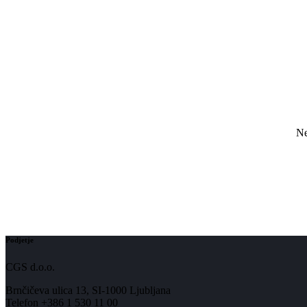
Ne
Podjetje
CGS d.o.o.
Brnčičeva ulica 13, SI-1000 Ljubljana
Telefon +386 1 530 11 00