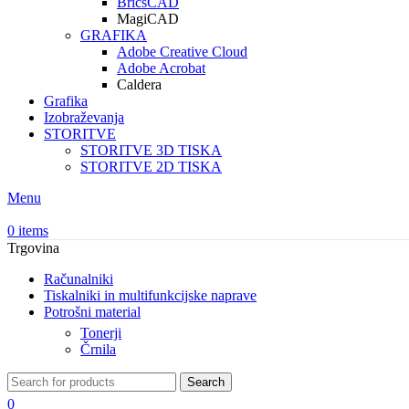
BricsCAD
MagiCAD
GRAFIKA
Adobe Creative Cloud
Adobe Acrobat
Caldera
Grafika
Izobraževanja
STORITVE
STORITVE 3D TISKA
STORITVE 2D TISKA
Menu
0
items
Trgovina
Računalniki
Tiskalniki in multifunkcijske naprave
Potrošni material
Tonerji
Črnila
Search
0