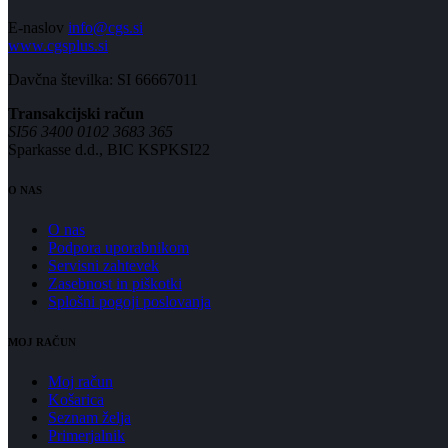
E-naslov
info@cgs.si
www.cgsplus.si
Davčna številka: SI 66667011
Transakcijski račun
SI56 3400 0102 3683 365
Sparkasse d.d., BIC KSPKSI22
O NAS
O nas
Podpora uporabnikom
Servisni zahtevek
Zasebnost in piškotki
Splošni pogoji poslovanja
MOJ RAČUN
Moj račun
Košarica
Seznam želja
Primerjalnik