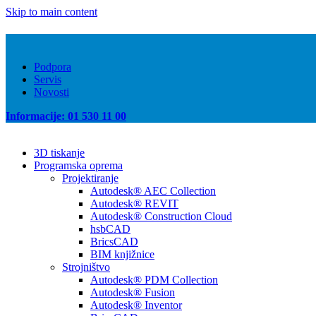
Skip to main content
Podpora
Servis
Novosti
Informacije: 01 530 11 00
3D tiskanje
Programska oprema
Projektiranje
Autodesk® AEC Collection
Autodesk® REVIT
Autodesk® Construction Cloud
hsbCAD
BricsCAD
BIM knjižnice
Strojništvo
Autodesk® PDM Collection
Autodesk® Fusion
Autodesk® Inventor