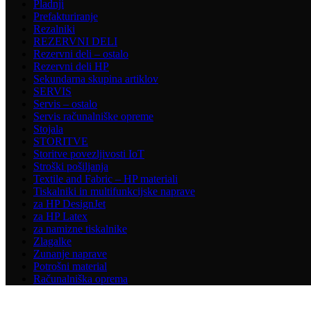
Pladnji
Prefakturiranje
Rezalniki
REZERVNI DELI
Rezervni deli – ostalo
Rezervni deli HP
Sekundarna skupina artiklov
SERVIS
Servis – ostalo
Servis računalniške opreme
Stojala
STORITVE
Storitve povezljivosti IoT
Stroški pošiljanja
Textile and Fabric – HP materiali
Tiskalniki in multifunkcijske naprave
za HP DesignJet
za HP Latex
za namizne tiskalnike
Zlagalke
Zunanje naprave
Potrošni material
Računalniška oprema