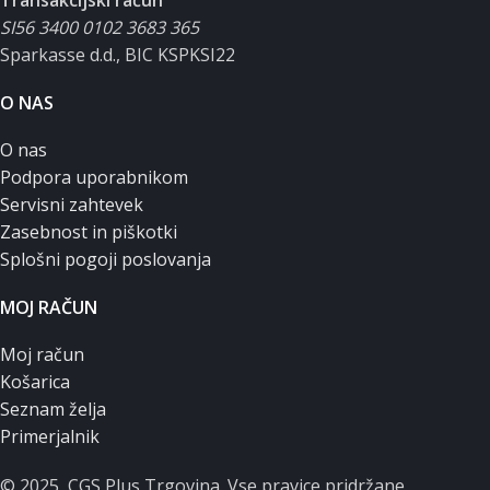
Transakcijski račun
SI56 3400 0102 3683 365
Sparkasse d.d., BIC KSPKSI22
O NAS
O nas
Podpora uporabnikom
Servisni zahtevek
Zasebnost in piškotki
Splošni pogoji poslovanja
MOJ RAČUN
Moj račun
Košarica
Seznam želja
Primerjalnik
© 2025, CGS Plus Trgovina. Vse pravice pridržane.