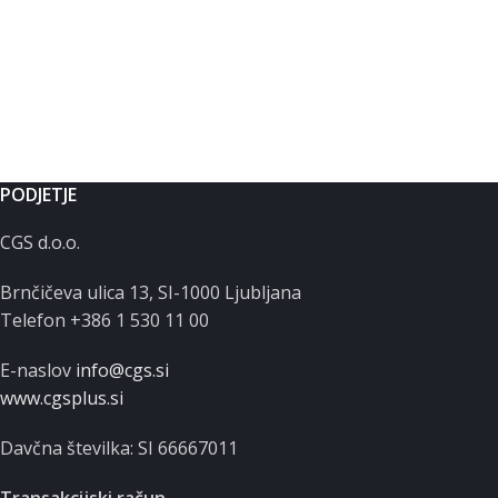
PODJETJE
CGS d.o.o.
Brnčičeva ulica 13, SI-1000 Ljubljana
Telefon +386 1 530 11 00
E-naslov
info@cgs.si
www.cgsplus.si
Davčna številka: SI 66667011