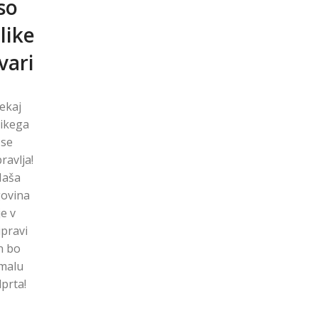
so
like
vari
kaj ​​
likega
se
ravlja!
aša
govina
je v
ipravi
n ​​bo
malu
prta!