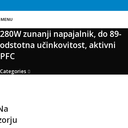
Skip to main content
MENU
280W zunanji napajalnik, do 89-
odstotna učinkovitost, aktivni
PFC
Categories
Na
zorju