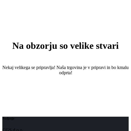
Na obzorju so velike stvari
Nekaj ​​velikega se pripravlja! Naša trgovina je v pripravi in ​​bo kmalu
odprta!
Podjetje
CGS d.o.o.