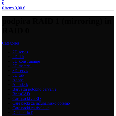
0
0
items
0,00
€
podpira RAID 1 (mirroring) in
RAID 0
Categories
2D servis
2D tisk
3D konstruiranje
3D material
3D servis
3D tisk
Adobe
Autodesk
Barva za potopno barvanje
BricsCAD
Care packi za 3D
Care packi za računalniško opremo
Care packi za risalnike
Dodatki IoT