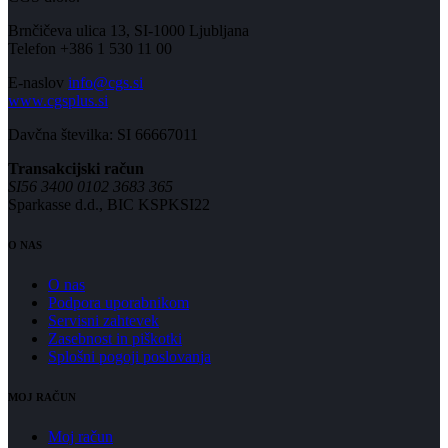
Brnčičeva ulica 13, SI-1000 Ljubljana
Telefon +386 1 530 11 00
E-naslov
info@cgs.si
www.cgsplus.si
Davčna številka: SI 66667011
Transakcijski račun
SI56 3400 0102 3683 365
Sparkasse d.d., BIC KSPKSI22
O NAS
O nas
Podpora uporabnikom
Servisni zahtevek
Zasebnost in piškotki
Splošni pogoji poslovanja
MOJ RAČUN
Moj račun