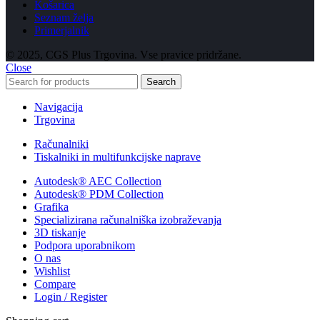
Košarica
Seznam želja
Primerjalnik
© 2025, CGS Plus Trgovina. Vse pravice pridržane.
Close
Search
Navigacija
Trgovina
Računalniki
Tiskalniki in multifunkcijske naprave
Autodesk® AEC Collection
Autodesk® PDM Collection
Grafika
Specializirana računalniška izobraževanja
3D tiskanje
Podpora uporabnikom
O nas
Wishlist
Compare
Login / Register