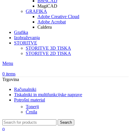
BricsCAD
MagiCAD
GRAFIKA
Adobe Creative Cloud
Adobe Acrobat
Caldera
Grafika
Izobraževanja
STORITVE
STORITVE 3D TISKA
STORITVE 2D TISKA
Menu
0
items
Trgovina
Računalniki
Tiskalniki in multifunkcijske naprave
Potrošni material
Tonerji
Črnila
Search
0