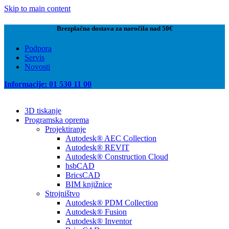
Skip to main content
Brezplačna dostava za naročila nad 50€
Podpora
Servis
Novosti
Informacije: 01 530 11 00
3D tiskanje
Programska oprema
Projektiranje
Autodesk® AEC Collection
Autodesk® REVIT
Autodesk® Construction Cloud
hsbCAD
BricsCAD
BIM knjižnice
Strojništvo
Autodesk® PDM Collection
Autodesk® Fusion
Autodesk® Inventor