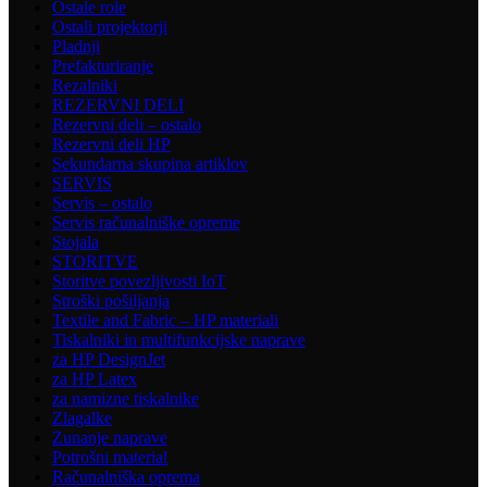
Ostale role
Ostali projektorji
Pladnji
Prefakturiranje
Rezalniki
REZERVNI DELI
Rezervni deli – ostalo
Rezervni deli HP
Sekundarna skupina artiklov
SERVIS
Servis – ostalo
Servis računalniške opreme
Stojala
STORITVE
Storitve povezljivosti IoT
Stroški pošiljanja
Textile and Fabric – HP materiali
Tiskalniki in multifunkcijske naprave
za HP DesignJet
za HP Latex
za namizne tiskalnike
Zlagalke
Zunanje naprave
Potrošni material
Računalniška oprema