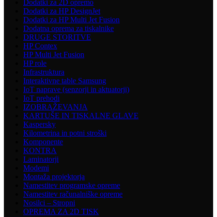
Dodatki za 2D opremo
Dodatki za HP DesignJet
Dodatki za HP Multi Jet Fusion
Dodatna oprema za tiskalnike
DRUGE STORITVE
HP Contex
HP Multi Jet Fusion
HP role
Infrastruktura
Interaktivne table Samsung
IoT naprave (senzorji in aktuatorji)
IoT prehodi
IZOBRAŽEVANJA
KARTUŠE IN TISKALNE GLAVE
Kaspersky
Kilometrina in potni stroški
Komponente
KONTRA
Laminatorji
Modemi
Montaža projektorja
Namestitev programske opreme
Namestitev računalniške opreme
Nosilci – Stropni
OPREMA ZA 2D TISK