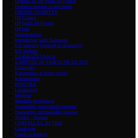
Dodatki za HP Multi Jet Fusion
Dodatna oprema za tiskalnike
DRUGE STORITVE
HP Contex
HP Multi Jet Fusion
HP role
Infrastruktura
Interaktivne table Samsung
IoT naprave (senzorji in aktuatorji)
IoT prehodi
IZOBRAŽEVANJA
KARTUŠE IN TISKALNE GLAVE
Kaspersky
Kilometrina in potni stroški
Komponente
KONTRA
Laminatorji
Modemi
Montaža projektorja
Namestitev programske opreme
Namestitev računalniške opreme
Nosilci – Stropni
OPREMA ZA 2D TISK
Ostale role
Ostali projektorji