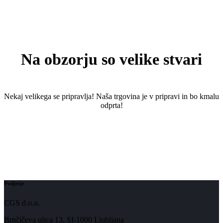
Na obzorju so velike stvari
Nekaj ​​velikega se pripravlja! Naša trgovina je v pripravi in ​​bo kmalu
odprta!
Podjetje
CGS d.o.o.
Brnčičeva ulica 13, SI-1000 Ljubljana