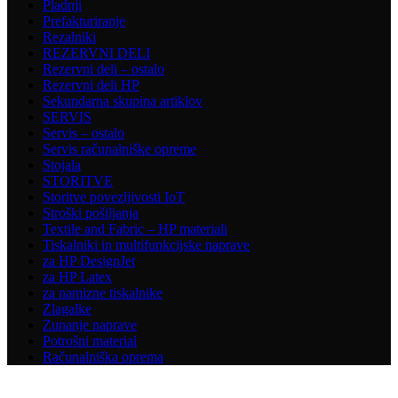
Pladnji
Prefakturiranje
Rezalniki
REZERVNI DELI
Rezervni deli – ostalo
Rezervni deli HP
Sekundarna skupina artiklov
SERVIS
Servis – ostalo
Servis računalniške opreme
Stojala
STORITVE
Storitve povezljivosti IoT
Stroški pošiljanja
Textile and Fabric – HP materiali
Tiskalniki in multifunkcijske naprave
za HP DesignJet
za HP Latex
za namizne tiskalnike
Zlagalke
Zunanje naprave
Potrošni material
Računalniška oprema