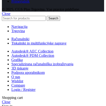
Primerjalnik
© 2025, CGS Plus Trgovina. Vse pravice pridržane.
Close
Search
Navigacija
Trgovina
Računalniki
Tiskalniki in multifunkcijske naprave
Autodesk® AEC Collection
Autodesk® PDM Collection
Grafika
Specializirana računalniška izobraževanja
3D tiskanje
Podpora uporabnikom
O nas
Wishlist
Compare
Login / Register
Shopping cart
Close