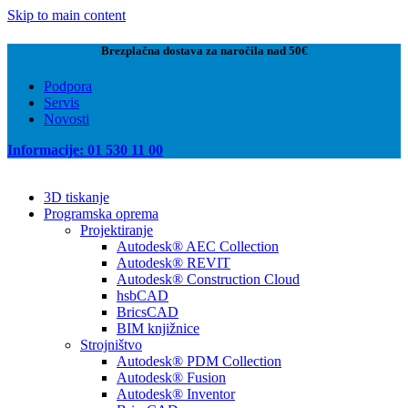
Skip to main content
Brezplačna dostava za naročila nad 50€
Podpora
Servis
Novosti
Informacije: 01 530 11 00
3D tiskanje
Programska oprema
Projektiranje
Autodesk® AEC Collection
Autodesk® REVIT
Autodesk® Construction Cloud
hsbCAD
BricsCAD
BIM knjižnice
Strojništvo
Autodesk® PDM Collection
Autodesk® Fusion
Autodesk® Inventor