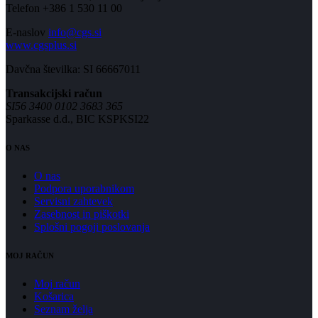
Telefon +386 1 530 11 00
E-naslov
info@cgs.si
www.cgsplus.si
Davčna številka: SI 66667011
Transakcijski račun
SI56 3400 0102 3683 365
Sparkasse d.d., BIC KSPKSI22
O NAS
O nas
Podpora uporabnikom
Servisni zahtevek
Zasebnost in piškotki
Splošni pogoji poslovanja
MOJ RAČUN
Moj račun
Košarica
Seznam želja