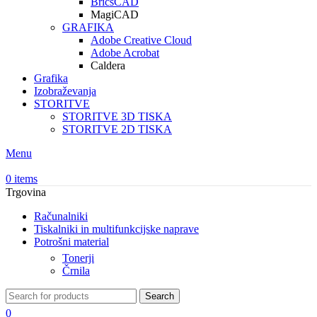
BricsCAD
MagiCAD
GRAFIKA
Adobe Creative Cloud
Adobe Acrobat
Caldera
Grafika
Izobraževanja
STORITVE
STORITVE 3D TISKA
STORITVE 2D TISKA
Menu
0
items
Trgovina
Računalniki
Tiskalniki in multifunkcijske naprave
Potrošni material
Tonerji
Črnila
Search
0