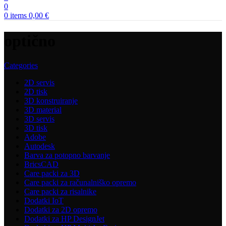
0
0
items
0,00
€
optično
Categories
2D servis
2D tisk
3D konstruiranje
3D material
3D servis
3D tisk
Adobe
Autodesk
Barva za potopno barvanje
BricsCAD
Care packi za 3D
Care packi za računalniško opremo
Care packi za risalnike
Dodatki IoT
Dodatki za 2D opremo
Dodatki za HP DesignJet