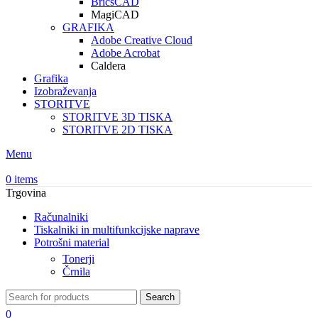
BricsCAD
MagiCAD
GRAFIKA
Adobe Creative Cloud
Adobe Acrobat
Caldera
Grafika
Izobraževanja
STORITVE
STORITVE 3D TISKA
STORITVE 2D TISKA
Menu
0
items
Trgovina
Računalniki
Tiskalniki in multifunkcijske naprave
Potrošni material
Tonerji
Črnila
Search
0