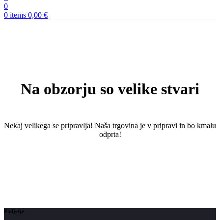
0
0
items
0,00
€
Na obzorju so velike stvari
Nekaj ​​velikega se pripravlja! Naša trgovina je v pripravi in ​​bo kmalu
odprta!
Podjetje