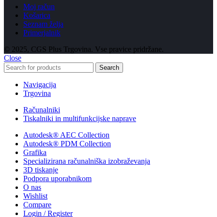
Moj račun
Košarica
Seznam želja
Primerjalnik
© 2025, CGS Plus Trgovina. Vse pravice pridržane.
Close
Search
Navigacija
Trgovina
Računalniki
Tiskalniki in multifunkcijske naprave
Autodesk® AEC Collection
Autodesk® PDM Collection
Grafika
Specializirana računalniška izobraževanja
3D tiskanje
Podpora uporabnikom
O nas
Wishlist
Compare
Login / Register