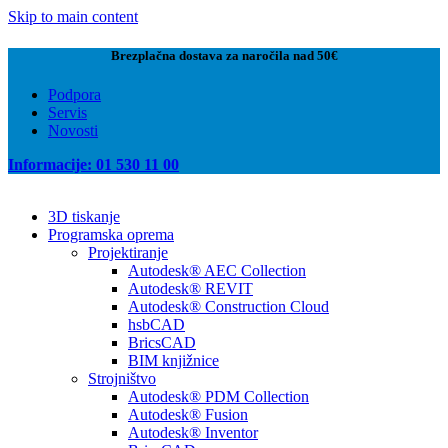
Skip to main content
Brezplačna dostava za naročila nad 50€
Podpora
Servis
Novosti
Informacije: 01 530 11 00
3D tiskanje
Programska oprema
Projektiranje
Autodesk® AEC Collection
Autodesk® REVIT
Autodesk® Construction Cloud
hsbCAD
BricsCAD
BIM knjižnice
Strojništvo
Autodesk® PDM Collection
Autodesk® Fusion
Autodesk® Inventor