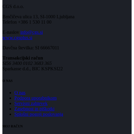
CGS d.o.o.
Brnčičeva ulica 13, SI-1000 Ljubljana
Telefon +386 1 530 11 00
E-naslov
info@cgs.si
www.cgsplus.si
Davčna številka: SI 66667011
Transakcijski račun
SI56 3400 0102 3683 365
Sparkasse d.d., BIC KSPKSI22
O NAS
O nas
Podpora uporabnikom
Servisni zahtevek
Zasebnost in piškotki
Splošni pogoji poslovanja
MOJ RAČUN