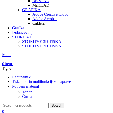
BricsCAD
MagiCAD
GRAFIKA
Adobe Creative Cloud
Adobe Acrobat
Caldera
Grafika
Izobraževanja
STORITVE
STORITVE 3D TISKA
STORITVE 2D TISKA
Menu
0
items
Trgovina
Računalniki
Tiskalniki in multifunkcijske naprave
Potrošni material
Tonerji
Črnila
Search
0