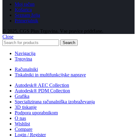
Moj račun
Košarica
Seznam želja
Primerjalnik
© 2025, CGS Plus Trgovina. Vse pravice pridržane.
Close
Search
Navigacija
Trgovina
Računalniki
Tiskalniki in multifunkcijske naprave
Autodesk® AEC Collection
Autodesk® PDM Collection
Grafika
Specializirana računalniška izobraževanja
3D tiskanje
Podpora uporabnikom
O nas
Wishlist
Compare
Login / Register