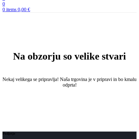
0
0
items
0,00
€
Na obzorju so velike stvari
Nekaj ​​velikega se pripravlja! Naša trgovina je v pripravi in ​​bo kmalu
odprta!
Podjetje