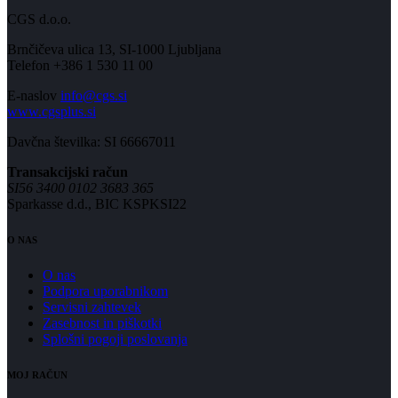
CGS d.o.o.
Brnčičeva ulica 13, SI-1000 Ljubljana
Telefon +386 1 530 11 00
E-naslov
info@cgs.si
www.cgsplus.si
Davčna številka: SI 66667011
Transakcijski račun
SI56 3400 0102 3683 365
Sparkasse d.d., BIC KSPKSI22
O NAS
O nas
Podpora uporabnikom
Servisni zahtevek
Zasebnost in piškotki
Splošni pogoji poslovanja
MOJ RAČUN