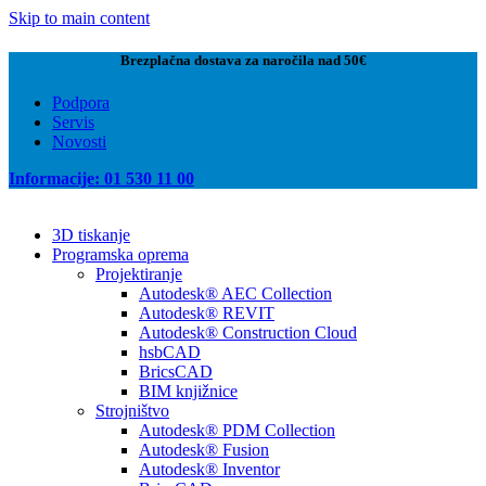
Skip to main content
Brezplačna dostava za naročila nad 50€
Podpora
Servis
Novosti
Informacije: 01 530 11 00
3D tiskanje
Programska oprema
Projektiranje
Autodesk® AEC Collection
Autodesk® REVIT
Autodesk® Construction Cloud
hsbCAD
BricsCAD
BIM knjižnice
Strojništvo
Autodesk® PDM Collection
Autodesk® Fusion
Autodesk® Inventor