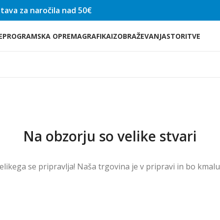
tava za naročila nad 50€
E
PROGRAMSKA OPREMA
GRAFIKA
IZOBRAŽEVANJA
STORITVE
Na obzorju so velike stvari
velikega se pripravlja! Naša trgovina je v pripravi in ​​bo kmal