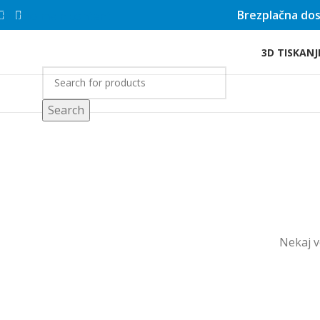
Brezplačna dos
Skip to main content
3D TISKANJ
rgovina
Search
Nekaj ​​