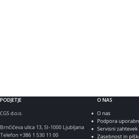
PODJETJE
O NAS
CGS d.o.o.
O nas
Podpora uporab
Brnčičeva ulica 13, SI-1000 Ljubljana
Servisni zahtevek
Telefon +386 1 530 11 00
Zasebnost in pišk