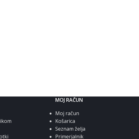
MOJ RAČUN
Moj račun
nikom
Košarica
Seznam želja
otki
Primerjalnik