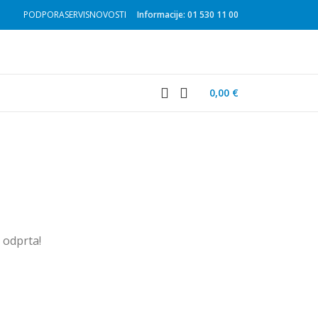
PODPORA
SERVIS
NOVOSTI
Informacije: 01 530 11 00
0,00
€
u odprta!