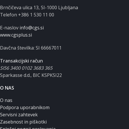
Brnčičeva ulica 13, SI-1000 Ljubljana
Telefon +386 1 530 11 00
E-naslov
info@cgs.si
www.cgsplus.si
Davčna številka: SI 66667011
Transakcijski račun
SI56 3400 0102 3683 365
Sparkasse d.d., BIC KSPKSI22
O NAS
O nas
Podpora uporabnikom
Servisni zahtevek
Zasebnost in piškotki