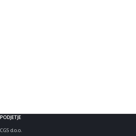
PODJETJE
CGS d.o.o.