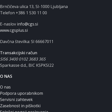
Brnčičeva ulica 13, SI-1000 Ljubljana
Telefon +386 1 530 11 00
E-naslov
info@cgs.si
www.cgsplus.si
Davčna številka: SI 66667011
Transakcijski račun
SI56 3400 0102 3683 365
Sparkasse d.d., BIC KSPKSI22
O NAS
O nas
Podpora uporabnikom
Servisni zahtevek
Zasebnost in piškotki