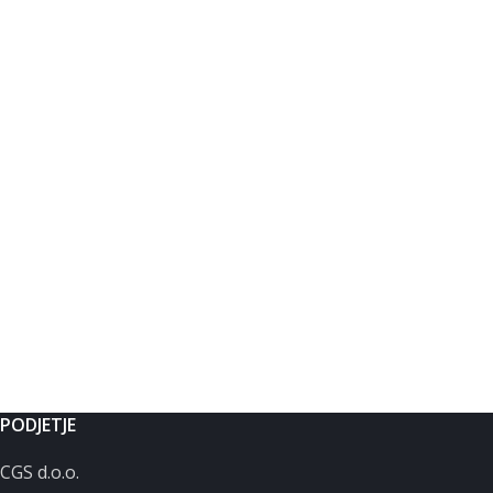
PODJETJE
CGS d.o.o.