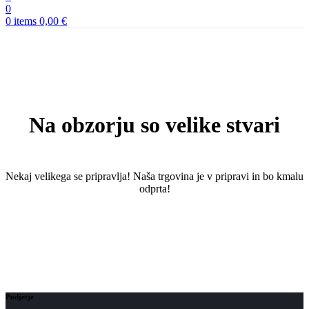
0
0
items
0,00
€
Na obzorju so velike stvari
Nekaj ​​velikega se pripravlja! Naša trgovina je v pripravi in ​​bo kmalu
odprta!
Podjetje