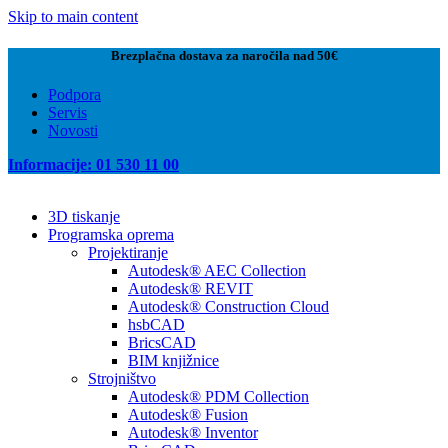
Skip to main content
Brezplačna dostava za naročila nad 50€
Podpora
Servis
Novosti
Informacije: 01 530 11 00
3D tiskanje
Programska oprema
Projektiranje
Autodesk® AEC Collection
Autodesk® REVIT
Autodesk® Construction Cloud
hsbCAD
BricsCAD
BIM knjižnice
Strojništvo
Autodesk® PDM Collection
Autodesk® Fusion
Autodesk® Inventor