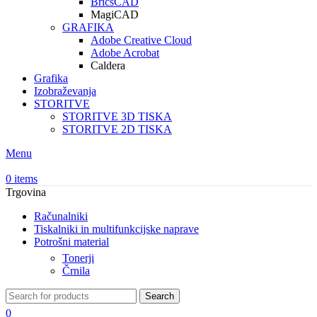
BricsCAD
MagiCAD
GRAFIKA
Adobe Creative Cloud
Adobe Acrobat
Caldera
Grafika
Izobraževanja
STORITVE
STORITVE 3D TISKA
STORITVE 2D TISKA
Menu
0
items
Trgovina
Računalniki
Tiskalniki in multifunkcijske naprave
Potrošni material
Tonerji
Črnila
Search
0