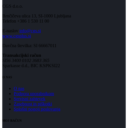
CGS d.o.o.
Brnčičeva ulica 13, SI-1000 Ljubljana
Telefon +386 1 530 11 00
E-naslov
info@cgs.si
www.cgsplus.si
Davčna številka: SI 66667011
Transakcijski račun
SI56 3400 0102 3683 365
Sparkasse d.d., BIC KSPKSI22
O NAS
O nas
Podpora uporabnikom
Servisni zahtevek
Zasebnost in piškotki
Splošni pogoji poslovanja
MOJ RAČUN