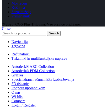
Moj račun
Košarica
Seznam želja
Primerjalnik
© 2025, CGS Plus Trgovina. Vse pravice pridržane.
Close
Search
Navigacija
Trgovina
Računalniki
Tiskalniki in multifunkcijske naprave
Autodesk® AEC Collection
Autodesk® PDM Collection
Grafika
Specializirana računalniška izobraževanja
3D tiskanje
Podpora uporabnikom
O nas
Wishlist
Compare
Login / Register