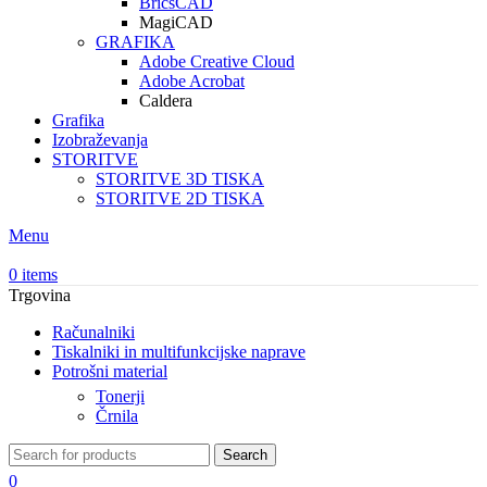
BricsCAD
MagiCAD
GRAFIKA
Adobe Creative Cloud
Adobe Acrobat
Caldera
Grafika
Izobraževanja
STORITVE
STORITVE 3D TISKA
STORITVE 2D TISKA
Menu
0
items
Trgovina
Računalniki
Tiskalniki in multifunkcijske naprave
Potrošni material
Tonerji
Črnila
Search
0