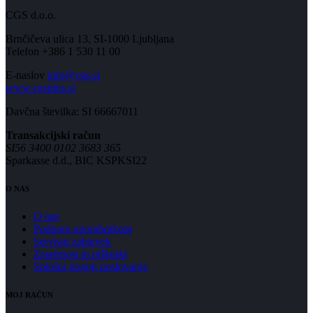
CGS d.o.o.
Brnčičeva ulica 13, SI-1000 Ljubljana
Telefon +386 1 530 11 00
E-naslov
info@cgs.si
www.cgsplus.si
Davčna številka: SI 66667011
Transakcijski račun
SI56 3400 0102 3683 365
Sparkasse d.d., BIC KSPKSI22
O NAS
O nas
Podpora uporabnikom
Servisni zahtevek
Zasebnost in piškotki
Splošni pogoji poslovanja
MOJ RAČUN