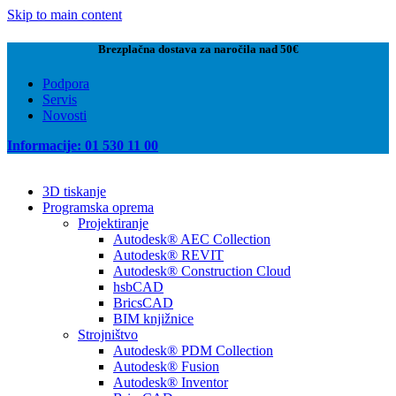
Skip to main content
Brezplačna dostava za naročila nad 50€
Podpora
Servis
Novosti
Informacije: 01 530 11 00
3D tiskanje
Programska oprema
Projektiranje
Autodesk® AEC Collection
Autodesk® REVIT
Autodesk® Construction Cloud
hsbCAD
BricsCAD
BIM knjižnice
Strojništvo
Autodesk® PDM Collection
Autodesk® Fusion
Autodesk® Inventor