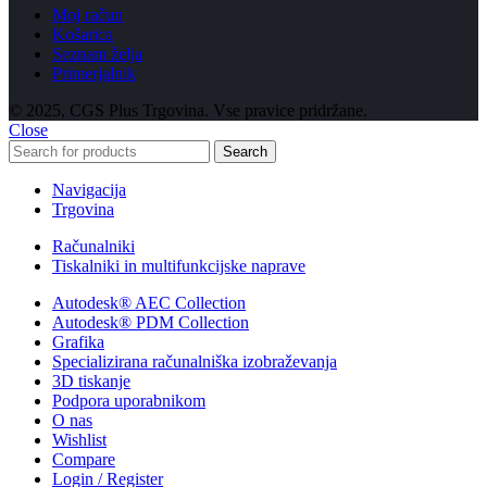
Moj račun
Košarica
Seznam želja
Primerjalnik
© 2025, CGS Plus Trgovina. Vse pravice pridržane.
Close
Search
Navigacija
Trgovina
Računalniki
Tiskalniki in multifunkcijske naprave
Autodesk® AEC Collection
Autodesk® PDM Collection
Grafika
Specializirana računalniška izobraževanja
3D tiskanje
Podpora uporabnikom
O nas
Wishlist
Compare
Login / Register