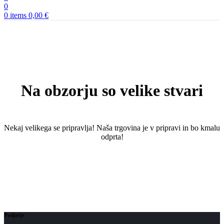
0
0
items
0,00
€
Na obzorju so velike stvari
Nekaj ​​velikega se pripravlja! Naša trgovina je v pripravi in ​​bo kmalu
odprta!
Podjetje