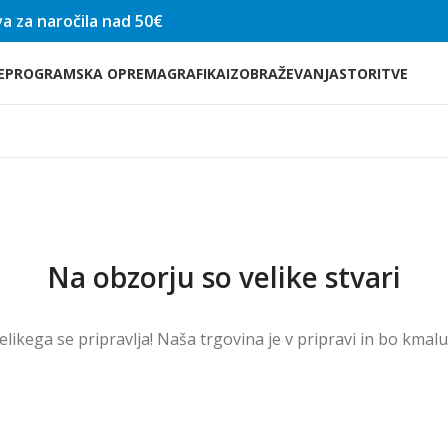
a za naročila nad 50€
E
PROGRAMSKA OPREMA
GRAFIKA
IZOBRAŽEVANJA
STORITVE
Na obzorju so velike stvari
velikega se pripravlja! Naša trgovina je v pripravi in ​​bo kmal