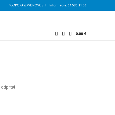
PODPORA
SERVIS
NOVOSTI
Informacije: 01 530 11 00
0,00
€
u odprta!