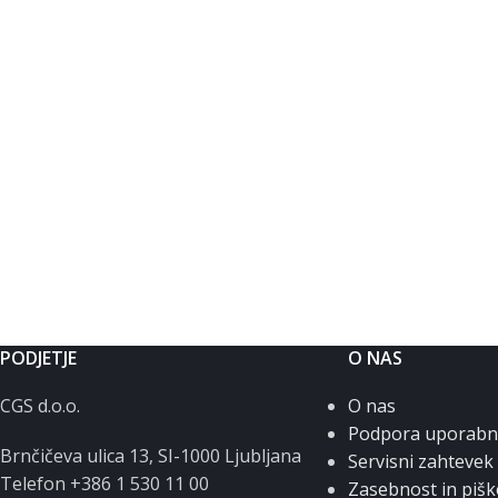
PODJETJE
O NAS
CGS d.o.o.
O nas
Podpora uporab
Brnčičeva ulica 13, SI-1000 Ljubljana
Servisni zahtevek
Telefon +386 1 530 11 00
Zasebnost in pišk