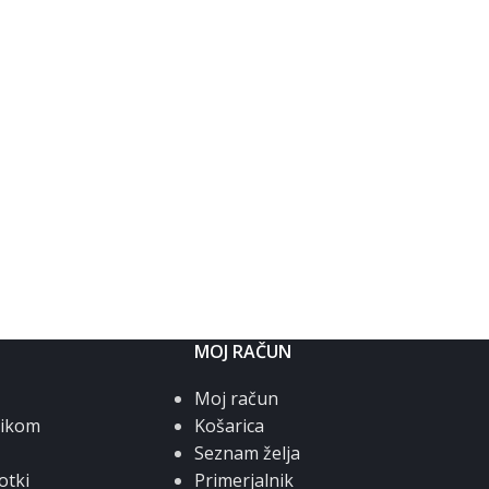
MOJ RAČUN
Moj račun
nikom
Košarica
Seznam želja
otki
Primerjalnik