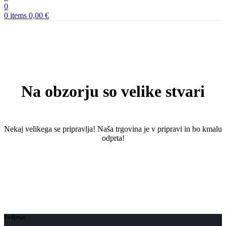
0
0
items
0,00
€
Na obzorju so velike stvari
Nekaj ​​velikega se pripravlja! Naša trgovina je v pripravi in ​​bo kmalu
odprta!
Podjetje