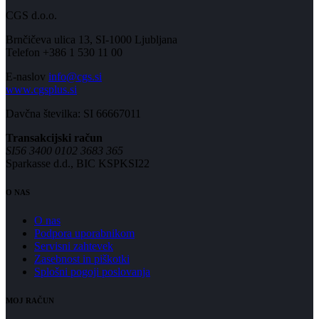
CGS d.o.o.
Brnčičeva ulica 13, SI-1000 Ljubljana
Telefon +386 1 530 11 00
E-naslov
info@cgs.si
www.cgsplus.si
Davčna številka: SI 66667011
Transakcijski račun
SI56 3400 0102 3683 365
Sparkasse d.d., BIC KSPKSI22
O NAS
O nas
Podpora uporabnikom
Servisni zahtevek
Zasebnost in piškotki
Splošni pogoji poslovanja
MOJ RAČUN