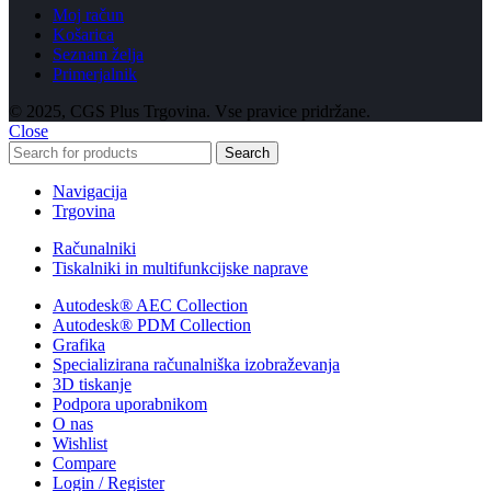
Moj račun
Košarica
Seznam želja
Primerjalnik
© 2025, CGS Plus Trgovina. Vse pravice pridržane.
Close
Search
Navigacija
Trgovina
Računalniki
Tiskalniki in multifunkcijske naprave
Autodesk® AEC Collection
Autodesk® PDM Collection
Grafika
Specializirana računalniška izobraževanja
3D tiskanje
Podpora uporabnikom
O nas
Wishlist
Compare
Login / Register