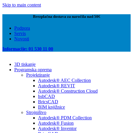
Skip to main content
Brezplačna dostava za naročila nad 50€
Podpora
Servis
Novosti
Informacije: 01 530 11 00
3D tiskanje
Programska oprema
Projektiranje
Autodesk® AEC Collection
Autodesk® REVIT
Autodesk® Construction Cloud
hsbCAD
BricsCAD
BIM knjižnice
Strojništvo
Autodesk® PDM Collection
Autodesk® Fusion
Autodesk® Inventor