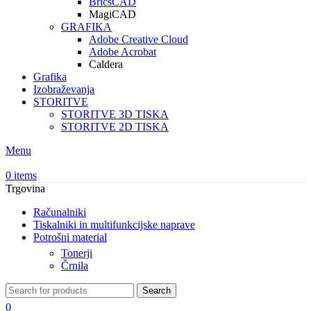
BricsCAD
MagiCAD
GRAFIKA
Adobe Creative Cloud
Adobe Acrobat
Caldera
Grafika
Izobraževanja
STORITVE
STORITVE 3D TISKA
STORITVE 2D TISKA
Menu
0
items
Trgovina
Računalniki
Tiskalniki in multifunkcijske naprave
Potrošni material
Tonerji
Črnila
Search
0