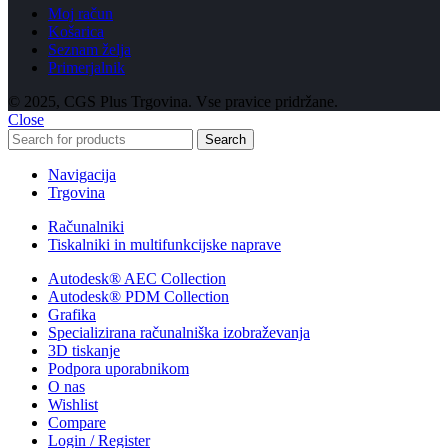
Moj račun
Košarica
Seznam želja
Primerjalnik
© 2025, CGS Plus Trgovina. Vse pravice pridržane.
Close
Search
Navigacija
Trgovina
Računalniki
Tiskalniki in multifunkcijske naprave
Autodesk® AEC Collection
Autodesk® PDM Collection
Grafika
Specializirana računalniška izobraževanja
3D tiskanje
Podpora uporabnikom
O nas
Wishlist
Compare
Login / Register