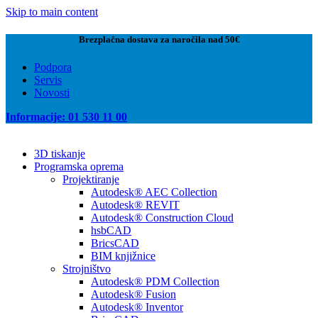
Skip to main content
Brezplačna dostava za naročila nad 50€
Podpora
Servis
Novosti
Informacije: 01 530 11 00
3D tiskanje
Programska oprema
Projektiranje
Autodesk® AEC Collection
Autodesk® REVIT
Autodesk® Construction Cloud
hsbCAD
BricsCAD
BIM knjižnice
Strojništvo
Autodesk® PDM Collection
Autodesk® Fusion
Autodesk® Inventor