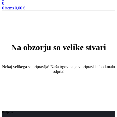
0
0
items
0,00
€
Na obzorju so velike stvari
Nekaj ​​velikega se pripravlja! Naša trgovina je v pripravi in ​​bo kmalu
odprta!
Podjetje