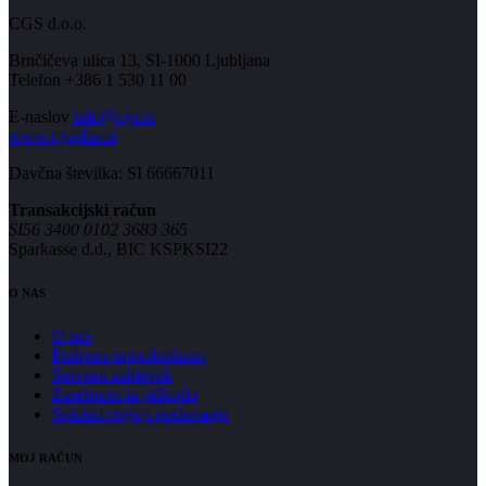
CGS d.o.o.
Brnčičeva ulica 13, SI-1000 Ljubljana
Telefon +386 1 530 11 00
E-naslov
info@cgs.si
www.cgsplus.si
Davčna številka: SI 66667011
Transakcijski račun
SI56 3400 0102 3683 365
Sparkasse d.d., BIC KSPKSI22
O NAS
O nas
Podpora uporabnikom
Servisni zahtevek
Zasebnost in piškotki
Splošni pogoji poslovanja
MOJ RAČUN