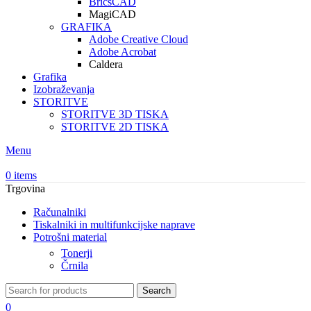
BricsCAD
MagiCAD
GRAFIKA
Adobe Creative Cloud
Adobe Acrobat
Caldera
Grafika
Izobraževanja
STORITVE
STORITVE 3D TISKA
STORITVE 2D TISKA
Menu
0
items
Trgovina
Računalniki
Tiskalniki in multifunkcijske naprave
Potrošni material
Tonerji
Črnila
Search
0