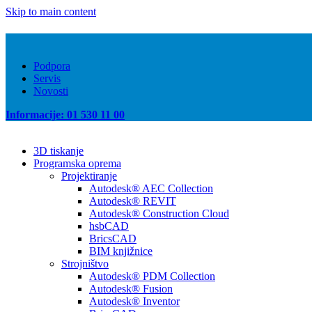
Skip to main content
Podpora
Servis
Novosti
Informacije: 01 530 11 00
3D tiskanje
Programska oprema
Projektiranje
Autodesk® AEC Collection
Autodesk® REVIT
Autodesk® Construction Cloud
hsbCAD
BricsCAD
BIM knjižnice
Strojništvo
Autodesk® PDM Collection
Autodesk® Fusion
Autodesk® Inventor