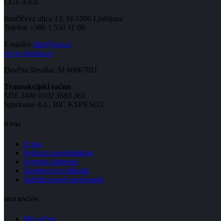
CGS d.o.o.
Brnčičeva ulica 13, SI-1000 Ljubljana
Telefon +386 1 530 11 00
E-naslov
info@cgs.si
www.cgsplus.si
Davčna številka: SI 66667011
Transakcijski račun
SI56 3400 0102 3683 365
Sparkasse d.d., BIC KSPKSI22
O NAS
O nas
Podpora uporabnikom
Servisni zahtevek
Zasebnost in piškotki
Splošni pogoji poslovanja
MOJ RAČUN
Moj račun