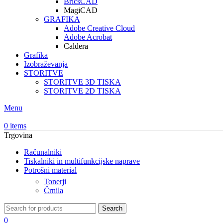
BricsCAD
MagiCAD
GRAFIKA
Adobe Creative Cloud
Adobe Acrobat
Caldera
Grafika
Izobraževanja
STORITVE
STORITVE 3D TISKA
STORITVE 2D TISKA
Menu
0
items
Trgovina
Računalniki
Tiskalniki in multifunkcijske naprave
Potrošni material
Tonerji
Črnila
Search
0