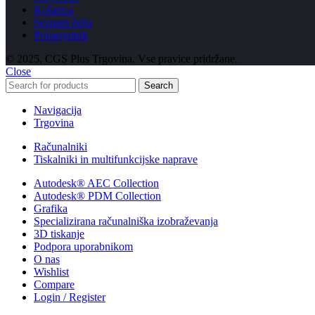
Košarica
Seznam želja
Primerjalnik
© 2025, CGS Plus Trgovina. Vse pravice pridržane.
Close
Search
Navigacija
Trgovina
Računalniki
Tiskalniki in multifunkcijske naprave
Autodesk® AEC Collection
Autodesk® PDM Collection
Grafika
Specializirana računalniška izobraževanja
3D tiskanje
Podpora uporabnikom
O nas
Wishlist
Compare
Login / Register