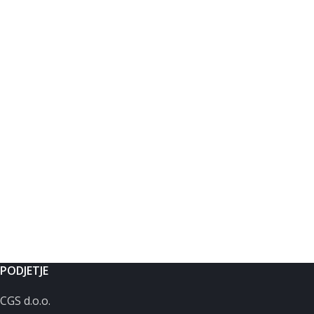
PODJETJE
CGS d.o.o.