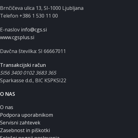
Brnčičeva ulica 13, SI-1000 Ljubljana
Telefon +386 1 530 11 00
E-naslov
info@cgs.si
www.cgsplus.si
Davčna številka: SI 66667011
Transakcijski račun
SI56 3400 0102 3683 365
Sparkasse d.d., BIC KSPKSI22
O NAS
O nas
Podpora uporabnikom
Servisni zahtevek
Zasebnost in piškotki