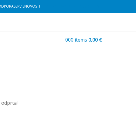
Informacije: 01 530 11 00
ODPORA
SERVIS
NOVOSTI
0
0
0
items
0,00
€
u odprta!