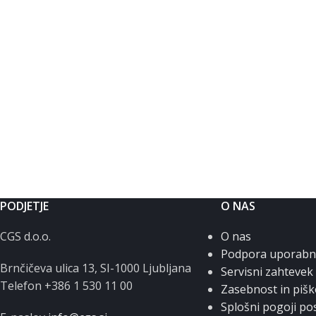
PODJETJE
O NAS
CGS d.o.o.
O nas
Podpora uporab
Brnčičeva ulica 13, SI-1000 Ljubljana
Servisni zahtevek
Telefon +386 1 530 11 00
Zasebnost in pišk
Splošni pogoji po