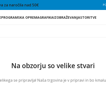
a za naročila nad 50€
P
E
PROGRAMSKA OPREMA
GRAFIKA
IZOBRAŽEVANJA
STORITVE
Na obzorju so velike stvari
velikega se pripravlja! Naša trgovina je v pripravi in ​​bo kmal