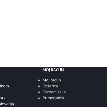
MOJ RAČUN
Moj račun
nikom
Košarica
Seznam želja
otki
Primerjalnik
slovanja