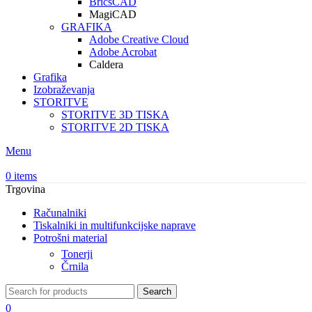
BricsCAD
MagiCAD
GRAFIKA
Adobe Creative Cloud
Adobe Acrobat
Caldera
Grafika
Izobraževanja
STORITVE
STORITVE 3D TISKA
STORITVE 2D TISKA
Menu
0
items
Trgovina
Računalniki
Tiskalniki in multifunkcijske naprave
Potrošni material
Tonerji
Črnila
Search
0