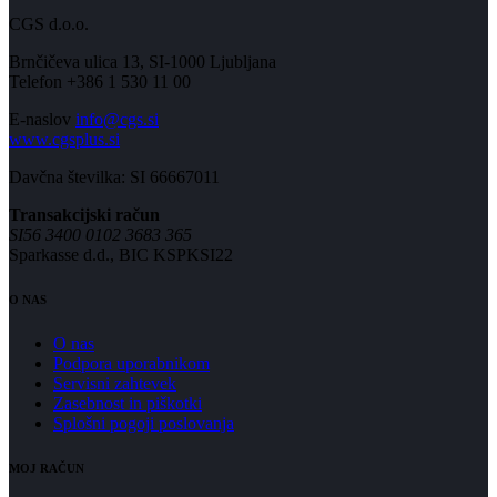
CGS d.o.o.
Brnčičeva ulica 13, SI-1000 Ljubljana
Telefon +386 1 530 11 00
E-naslov
info@cgs.si
www.cgsplus.si
Davčna številka: SI 66667011
Transakcijski račun
SI56 3400 0102 3683 365
Sparkasse d.d., BIC KSPKSI22
O NAS
O nas
Podpora uporabnikom
Servisni zahtevek
Zasebnost in piškotki
Splošni pogoji poslovanja
MOJ RAČUN