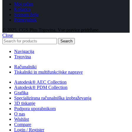
Moj račun
Košarica
Seznam želja
Primerjalnik
© 2025, CGS Plus Trgovina. Vse pravice pridržane.
Close
Search
Navigacija
Trgovina
Računalniki
Tiskalniki in multifunkcijske naprave
Autodesk® AEC Collection
Autodesk® PDM Collection
Grafika
Specializirana računalniška izobraževanja
3D tiskanje
Podpora uporabnikom
O nas
Wishlist
Compare
Login / Register