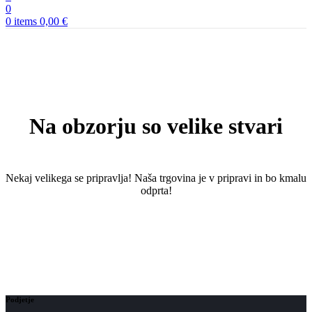
0
0
items
0,00
€
Na obzorju so velike stvari
Nekaj ​​velikega se pripravlja! Naša trgovina je v pripravi in ​​bo kmalu
odprta!
Podjetje