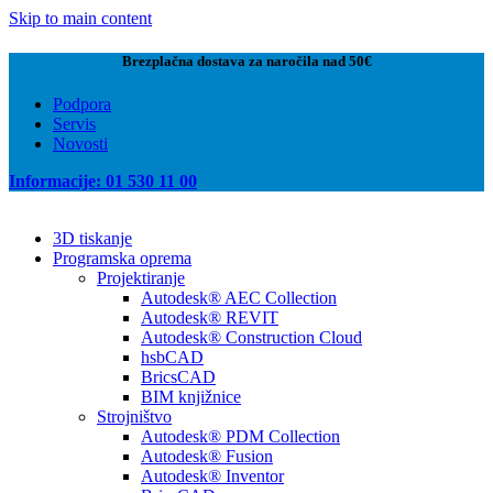
Skip to main content
Brezplačna dostava za naročila nad 50€
Podpora
Servis
Novosti
Informacije: 01 530 11 00
3D tiskanje
Programska oprema
Projektiranje
Autodesk® AEC Collection
Autodesk® REVIT
Autodesk® Construction Cloud
hsbCAD
BricsCAD
BIM knjižnice
Strojništvo
Autodesk® PDM Collection
Autodesk® Fusion
Autodesk® Inventor