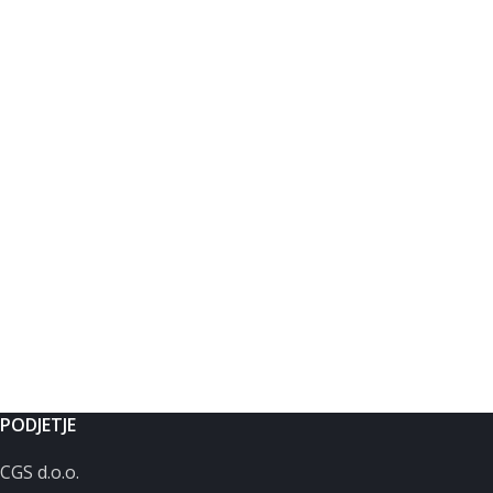
PODJETJE
CGS d.o.o.