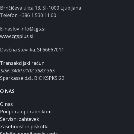
Brnčičeva ulica 13, SI-1000 Ljubljana
Telefon +386 1 530 11 00
E-naslov
info@cgs.si
www.cgsplus.si
Davčna številka: SI 66667011
Transakcijski račun
SI56 3400 0102 3683 365
Sparkasse d.d., BIC KSPKSI22
O NAS
O nas
Podpora uporabnikom
Servisni zahtevek
Zasebnost in piškotki