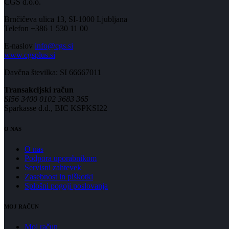
CGS d.o.o.
Brnčičeva ulica 13, SI-1000 Ljubljana
Telefon +386 1 530 11 00
E-naslov
info@cgs.si
www.cgsplus.si
Davčna številka: SI 66667011
Transakcijski račun
SI56 3400 0102 3683 365
Sparkasse d.d., BIC KSPKSI22
O NAS
O nas
Podpora uporabnikom
Servisni zahtevek
Zasebnost in piškotki
Splošni pogoji poslovanja
MOJ RAČUN
Moj račun