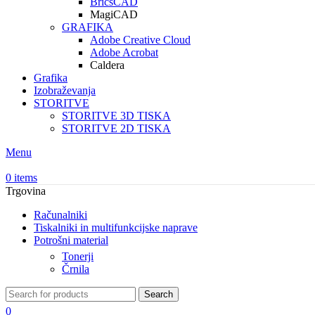
BricsCAD
MagiCAD
GRAFIKA
Adobe Creative Cloud
Adobe Acrobat
Caldera
Grafika
Izobraževanja
STORITVE
STORITVE 3D TISKA
STORITVE 2D TISKA
Menu
0
items
Trgovina
Računalniki
Tiskalniki in multifunkcijske naprave
Potrošni material
Tonerji
Črnila
Search
0