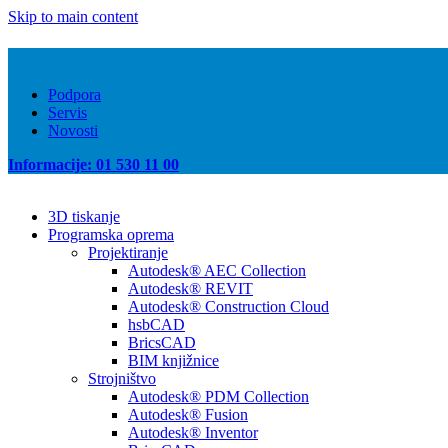
Skip to main content
Podpora
Servis
Novosti
Informacije: 01 530 11 00
3D tiskanje
Programska oprema
Projektiranje
Autodesk® AEC Collection
Autodesk® REVIT
Autodesk® Construction Cloud
hsbCAD
BricsCAD
BIM knjižnice
Strojništvo
Autodesk® PDM Collection
Autodesk® Fusion
Autodesk® Inventor