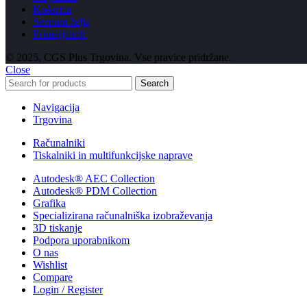
Košarica
Seznam želja
Primerjalnik
© 2025, CGS Plus Trgovina. Vse pravice pridržane.
Close
Search
Navigacija
Trgovina
Računalniki
Tiskalniki in multifunkcijske naprave
Autodesk® AEC Collection
Autodesk® PDM Collection
Grafika
Specializirana računalniška izobraževanja
3D tiskanje
Podpora uporabnikom
O nas
Wishlist
Compare
Login / Register