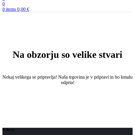
0
0
items
0,00
€
Na obzorju so velike stvari
Nekaj ​​velikega se pripravlja! Naša trgovina je v pripravi in ​​bo kmalu
odprta!
Podjetje