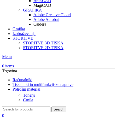
BricsCAD
MagiCAD
GRAFIKA
Adobe Creative Cloud
Adobe Acrobat
Caldera
Grafika
Izobraževanja
STORITVE
STORITVE 3D TISKA
STORITVE 2D TISKA
Menu
0
items
Trgovina
Računalniki
Tiskalniki in multifunkcijske naprave
Potrošni material
Tonerji
Črnila
Search
0