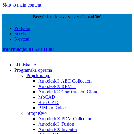
Skip to main content
Brezplačna dostava za naročila nad 50€
Podpora
Servis
Novosti
Informacije: 01 530 11 00
3D tiskanje
Programska oprema
Projektiranje
Autodesk® AEC Collection
Autodesk® REVIT
Autodesk® Construction Cloud
hsbCAD
BricsCAD
BIM knjižnice
Strojništvo
Autodesk® PDM Collection
Autodesk® Fusion
Autodesk® Inventor