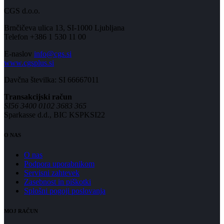
CGS d.o.o.
Brnčičeva ulica 13, SI-1000 Ljubljana
Telefon +386 1 530 11 00
E-naslov
info@cgs.si
www.cgsplus.si
Davčna številka: SI 66667011
Transakcijski račun
SI56 3400 0102 3683 365
Sparkasse d.d., BIC KSPKSI22
O NAS
O nas
Podpora uporabnikom
Servisni zahtevek
Zasebnost in piškotki
Splošni pogoji poslovanja
MOJ RAČUN