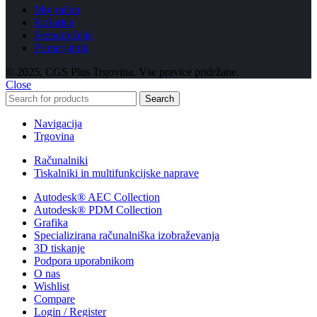
Moj račun
Košarica
Seznam želja
Primerjalnik
© 2025, CGS Plus Trgovina. Vse pravice pridržane.
Close
Search
Navigacija
Trgovina
Računalniki
Tiskalniki in multifunkcijske naprave
Autodesk® AEC Collection
Autodesk® PDM Collection
Grafika
Specializirana računalniška izobraževanja
3D tiskanje
Podpora uporabnikom
O nas
Wishlist
Compare
Login / Register