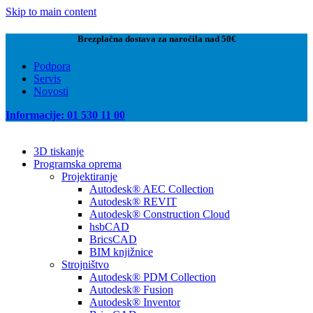
Skip to main content
Brezplačna dostava za naročila nad 50€
Podpora
Servis
Novosti
Informacije: 01 530 11 00
3D tiskanje
Programska oprema
Projektiranje
Autodesk® AEC Collection
Autodesk® REVIT
Autodesk® Construction Cloud
hsbCAD
BricsCAD
BIM knjižnice
Strojništvo
Autodesk® PDM Collection
Autodesk® Fusion
Autodesk® Inventor