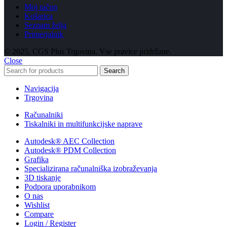
Moj račun
Košarica
Seznam želja
Primerjalnik
© 2025, CGS Plus Trgovina. Vse pravice pridržane.
Close
Search
Navigacija
Trgovina
Računalniki
Tiskalniki in multifunkcijske naprave
Autodesk® AEC Collection
Autodesk® PDM Collection
Grafika
Specializirana računalniška izobraževanja
3D tiskanje
Podpora uporabnikom
O nas
Wishlist
Compare
Login / Register