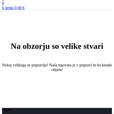
0
0
items
0,00
€
Na obzorju so velike stvari
Nekaj ​​velikega se pripravlja! Naša trgovina je v pripravi in ​​bo kmalu
odprta!
Podjetje