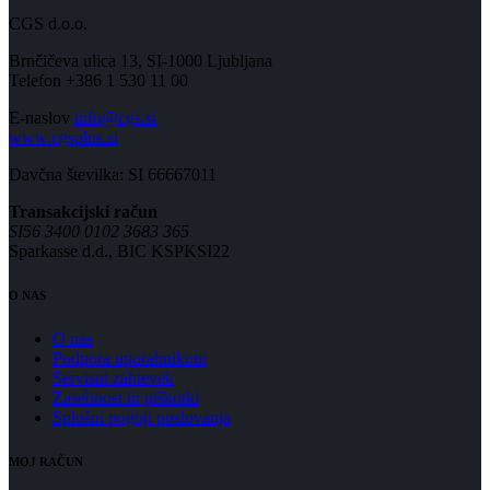
CGS d.o.o.
Brnčičeva ulica 13, SI-1000 Ljubljana
Telefon +386 1 530 11 00
E-naslov
info@cgs.si
www.cgsplus.si
Davčna številka: SI 66667011
Transakcijski račun
SI56 3400 0102 3683 365
Sparkasse d.d., BIC KSPKSI22
O NAS
O nas
Podpora uporabnikom
Servisni zahtevek
Zasebnost in piškotki
Splošni pogoji poslovanja
MOJ RAČUN