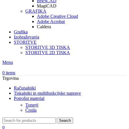
BricsCAD
MagiCAD
GRAFIKA
Adobe Creative Cloud
Adobe Acrobat
Caldera
Grafika
Izobraževanja
STORITVE
STORITVE 3D TISKA
STORITVE 2D TISKA
Menu
0
items
Trgovina
Računalniki
Tiskalniki in multifunkcijske naprave
Potrošni material
Tonerji
Črnila
Search
0