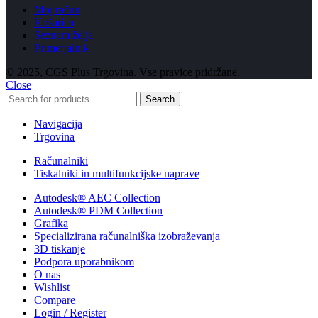
Moj račun
Košarica
Seznam želja
Primerjalnik
© 2025, CGS Plus Trgovina. Vse pravice pridržane.
Close
Search
Navigacija
Trgovina
Računalniki
Tiskalniki in multifunkcijske naprave
Autodesk® AEC Collection
Autodesk® PDM Collection
Grafika
Specializirana računalniška izobraževanja
3D tiskanje
Podpora uporabnikom
O nas
Wishlist
Compare
Login / Register