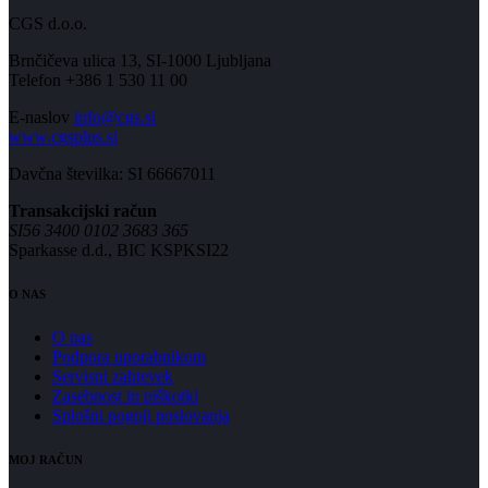
CGS d.o.o.
Brnčičeva ulica 13, SI-1000 Ljubljana
Telefon +386 1 530 11 00
E-naslov
info@cgs.si
www.cgsplus.si
Davčna številka: SI 66667011
Transakcijski račun
SI56 3400 0102 3683 365
Sparkasse d.d., BIC KSPKSI22
O NAS
O nas
Podpora uporabnikom
Servisni zahtevek
Zasebnost in piškotki
Splošni pogoji poslovanja
MOJ RAČUN