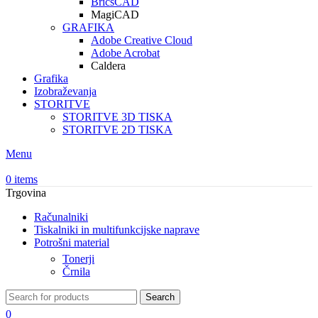
BricsCAD
MagiCAD
GRAFIKA
Adobe Creative Cloud
Adobe Acrobat
Caldera
Grafika
Izobraževanja
STORITVE
STORITVE 3D TISKA
STORITVE 2D TISKA
Menu
0
items
Trgovina
Računalniki
Tiskalniki in multifunkcijske naprave
Potrošni material
Tonerji
Črnila
Search
0