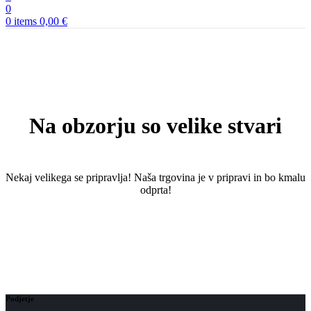
0
0
items
0,00
€
Na obzorju so velike stvari
Nekaj ​​velikega se pripravlja! Naša trgovina je v pripravi in ​​bo kmalu
odprta!
Podjetje