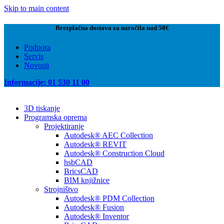
Skip to main content
Brezplačna dostava za naročila nad 50€
Podpora
Servis
Novosti
Informacije: 01 530 11 00
3D tiskanje
Programska oprema
Projektiranje
Autodesk® AEC Collection
Autodesk® REVIT
Autodesk® Construction Cloud
hsbCAD
BricsCAD
BIM knjižnice
Strojništvo
Autodesk® PDM Collection
Autodesk® Fusion
Autodesk® Inventor