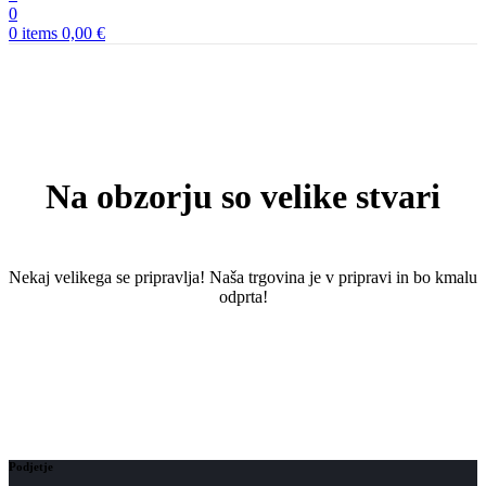
0
0
items
0,00
€
Na obzorju so velike stvari
Nekaj ​​velikega se pripravlja! Naša trgovina je v pripravi in ​​bo kmalu
odprta!
Podjetje