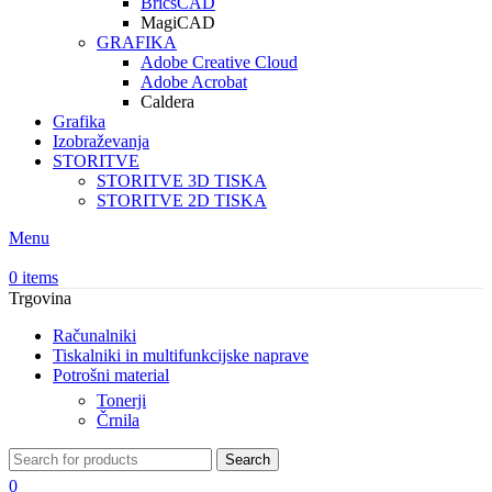
BricsCAD
MagiCAD
GRAFIKA
Adobe Creative Cloud
Adobe Acrobat
Caldera
Grafika
Izobraževanja
STORITVE
STORITVE 3D TISKA
STORITVE 2D TISKA
Menu
0
items
Trgovina
Računalniki
Tiskalniki in multifunkcijske naprave
Potrošni material
Tonerji
Črnila
Search
0