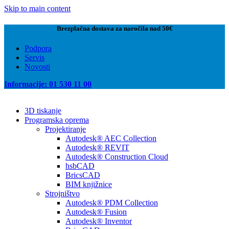
Skip to main content
Brezplačna dostava za naročila nad 50€
Podpora
Servis
Novosti
Informacije: 01 530 11 00
3D tiskanje
Programska oprema
Projektiranje
Autodesk® AEC Collection
Autodesk® REVIT
Autodesk® Construction Cloud
hsbCAD
BricsCAD
BIM knjižnice
Strojništvo
Autodesk® PDM Collection
Autodesk® Fusion
Autodesk® Inventor