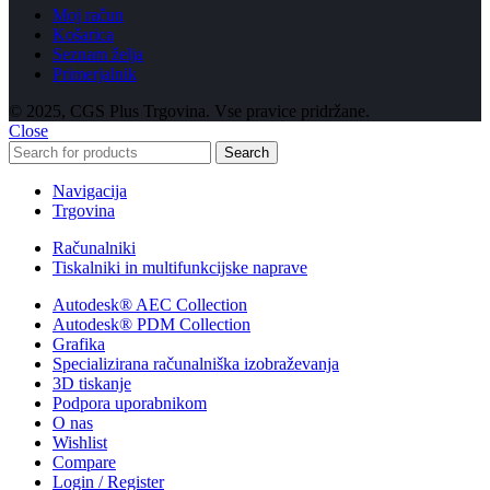
Moj račun
Košarica
Seznam želja
Primerjalnik
© 2025, CGS Plus Trgovina. Vse pravice pridržane.
Close
Search
Navigacija
Trgovina
Računalniki
Tiskalniki in multifunkcijske naprave
Autodesk® AEC Collection
Autodesk® PDM Collection
Grafika
Specializirana računalniška izobraževanja
3D tiskanje
Podpora uporabnikom
O nas
Wishlist
Compare
Login / Register