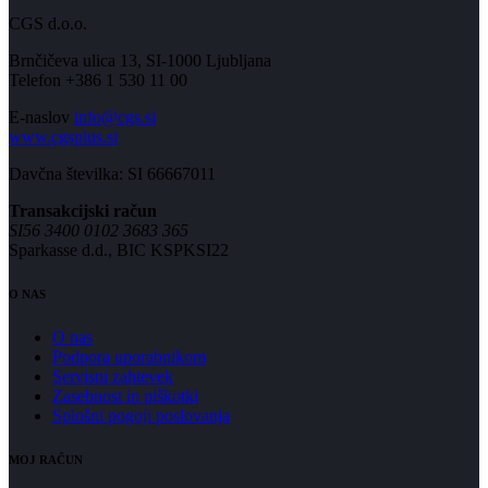
CGS d.o.o.
Brnčičeva ulica 13, SI-1000 Ljubljana
Telefon +386 1 530 11 00
E-naslov
info@cgs.si
www.cgsplus.si
Davčna številka: SI 66667011
Transakcijski račun
SI56 3400 0102 3683 365
Sparkasse d.d., BIC KSPKSI22
O NAS
O nas
Podpora uporabnikom
Servisni zahtevek
Zasebnost in piškotki
Splošni pogoji poslovanja
MOJ RAČUN