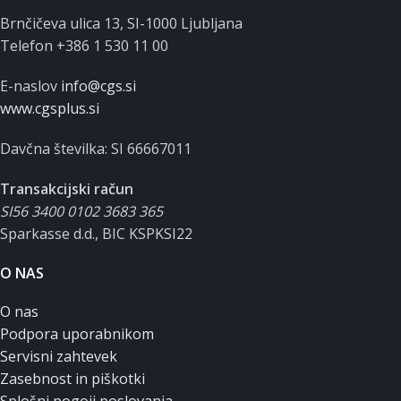
Brnčičeva ulica 13, SI-1000 Ljubljana
Telefon +386 1 530 11 00
E-naslov
info@cgs.si
www.cgsplus.si
Davčna številka: SI 66667011
Transakcijski račun
SI56 3400 0102 3683 365
Sparkasse d.d., BIC KSPKSI22
O NAS
O nas
Podpora uporabnikom
Servisni zahtevek
Zasebnost in piškotki