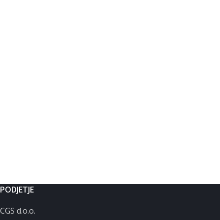
PODJETJE
CGS d.o.o.