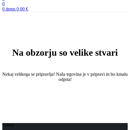
0
0
items
0,00
€
Na obzorju so velike stvari
Nekaj ​​velikega se pripravlja! Naša trgovina je v pripravi in ​​bo kmalu
odprta!
Podjetje