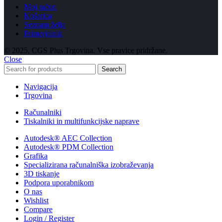
Moj račun
Košarica
Seznam želja
Primerjalnik
© 2025, CGS Plus Trgovina. Vse pravice pridržane.
Close
Search
Navigacija
Trgovina
Računalniki
Tiskalniki in multifunkcijske naprave
Autodesk® AEC Collection
Autodesk® PDM Collection
Grafika
Specializirana računalniška izobraževanja
3D tiskanje
Podpora uporabnikom
O nas
Wishlist
Compare
Login / Register