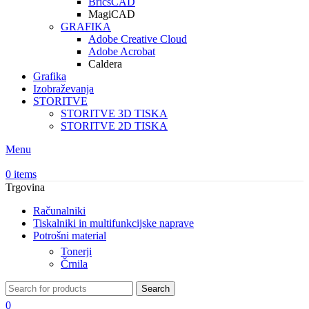
BricsCAD
MagiCAD
GRAFIKA
Adobe Creative Cloud
Adobe Acrobat
Caldera
Grafika
Izobraževanja
STORITVE
STORITVE 3D TISKA
STORITVE 2D TISKA
Menu
0
items
Trgovina
Računalniki
Tiskalniki in multifunkcijske naprave
Potrošni material
Tonerji
Črnila
Search
0