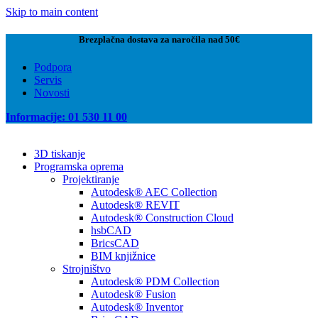
Skip to main content
Brezplačna dostava za naročila nad 50€
Podpora
Servis
Novosti
Informacije: 01 530 11 00
3D tiskanje
Programska oprema
Projektiranje
Autodesk® AEC Collection
Autodesk® REVIT
Autodesk® Construction Cloud
hsbCAD
BricsCAD
BIM knjižnice
Strojništvo
Autodesk® PDM Collection
Autodesk® Fusion
Autodesk® Inventor