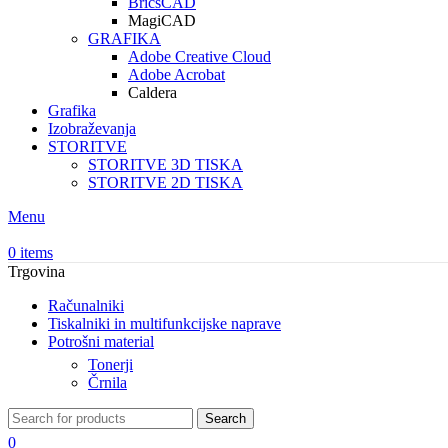
BricsCAD
MagiCAD
GRAFIKA
Adobe Creative Cloud
Adobe Acrobat
Caldera
Grafika
Izobraževanja
STORITVE
STORITVE 3D TISKA
STORITVE 2D TISKA
Menu
0
items
Trgovina
Računalniki
Tiskalniki in multifunkcijske naprave
Potrošni material
Tonerji
Črnila
Search
0