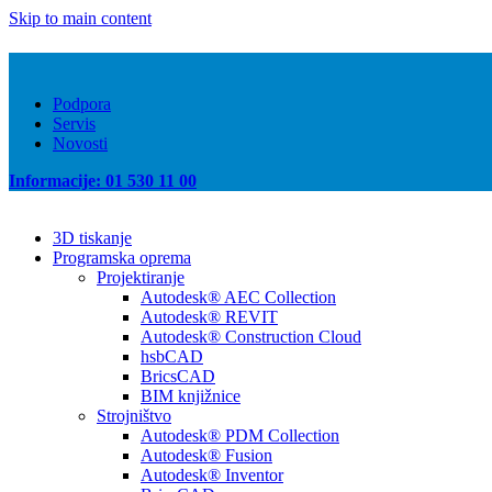
Skip to main content
Podpora
Servis
Novosti
Informacije: 01 530 11 00
3D tiskanje
Programska oprema
Projektiranje
Autodesk® AEC Collection
Autodesk® REVIT
Autodesk® Construction Cloud
hsbCAD
BricsCAD
BIM knjižnice
Strojništvo
Autodesk® PDM Collection
Autodesk® Fusion
Autodesk® Inventor