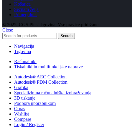
Košarica
Seznam želja
Primerjalnik
© 2025, CGS Plus Trgovina. Vse pravice pridržane.
Close
Search
Navigacija
Trgovina
Računalniki
Tiskalniki in multifunkcijske naprave
Autodesk® AEC Collection
Autodesk® PDM Collection
Grafika
Specializirana računalniška izobraževanja
3D tiskanje
Podpora uporabnikom
O nas
Wishlist
Compare
Login / Register