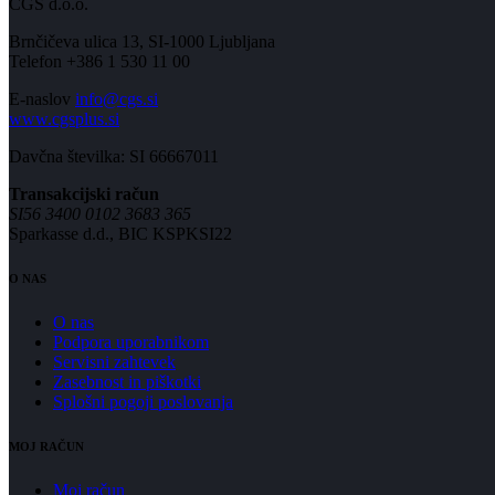
CGS d.o.o.
Brnčičeva ulica 13, SI-1000 Ljubljana
Telefon +386 1 530 11 00
E-naslov
info@cgs.si
www.cgsplus.si
Davčna številka: SI 66667011
Transakcijski račun
SI56 3400 0102 3683 365
Sparkasse d.d., BIC KSPKSI22
O NAS
O nas
Podpora uporabnikom
Servisni zahtevek
Zasebnost in piškotki
Splošni pogoji poslovanja
MOJ RAČUN
Moj račun