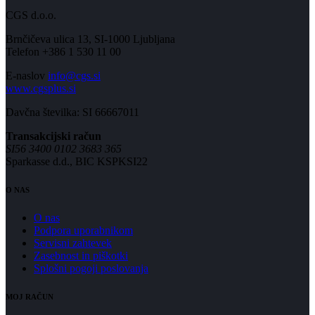
CGS d.o.o.
Brnčičeva ulica 13, SI-1000 Ljubljana
Telefon +386 1 530 11 00
E-naslov
info@cgs.si
www.cgsplus.si
Davčna številka: SI 66667011
Transakcijski račun
SI56 3400 0102 3683 365
Sparkasse d.d., BIC KSPKSI22
O NAS
O nas
Podpora uporabnikom
Servisni zahtevek
Zasebnost in piškotki
Splošni pogoji poslovanja
MOJ RAČUN