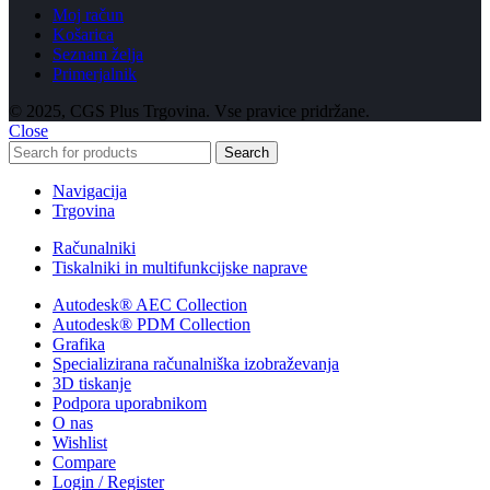
Moj račun
Košarica
Seznam želja
Primerjalnik
© 2025, CGS Plus Trgovina. Vse pravice pridržane.
Close
Search
Navigacija
Trgovina
Računalniki
Tiskalniki in multifunkcijske naprave
Autodesk® AEC Collection
Autodesk® PDM Collection
Grafika
Specializirana računalniška izobraževanja
3D tiskanje
Podpora uporabnikom
O nas
Wishlist
Compare
Login / Register