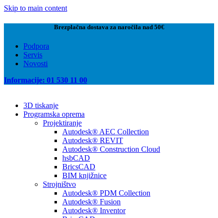
Skip to main content
Brezplačna dostava za naročila nad 50€
Podpora
Servis
Novosti
Informacije: 01 530 11 00
3D tiskanje
Programska oprema
Projektiranje
Autodesk® AEC Collection
Autodesk® REVIT
Autodesk® Construction Cloud
hsbCAD
BricsCAD
BIM knjižnice
Strojništvo
Autodesk® PDM Collection
Autodesk® Fusion
Autodesk® Inventor