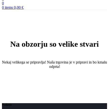
0
0
items
0,00
€
Na obzorju so velike stvari
Nekaj ​​velikega se pripravlja! Naša trgovina je v pripravi in ​​bo kmalu
odprta!
Podjetje