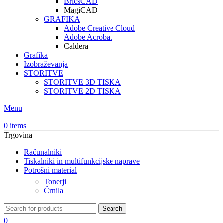
BricsCAD
MagiCAD
GRAFIKA
Adobe Creative Cloud
Adobe Acrobat
Caldera
Grafika
Izobraževanja
STORITVE
STORITVE 3D TISKA
STORITVE 2D TISKA
Menu
0
items
Trgovina
Računalniki
Tiskalniki in multifunkcijske naprave
Potrošni material
Tonerji
Črnila
Search
0