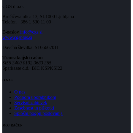
CGS d.o.o.
Brnčičeva ulica 13, SI-1000 Ljubljana
Telefon +386 1 530 11 00
E-naslov
info@cgs.si
www.cgsplus.si
Davčna številka: SI 66667011
Transakcijski račun
SI56 3400 0102 3683 365
Sparkasse d.d., BIC KSPKSI22
O NAS
O nas
Podpora uporabnikom
Servisni zahtevek
Zasebnost in piškotki
Splošni pogoji poslovanja
MOJ RAČUN