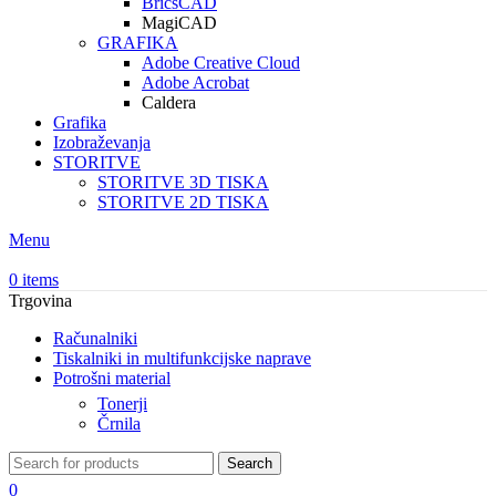
BricsCAD
MagiCAD
GRAFIKA
Adobe Creative Cloud
Adobe Acrobat
Caldera
Grafika
Izobraževanja
STORITVE
STORITVE 3D TISKA
STORITVE 2D TISKA
Menu
0
items
Trgovina
Računalniki
Tiskalniki in multifunkcijske naprave
Potrošni material
Tonerji
Črnila
Search
0