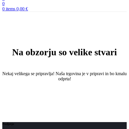
0
0
items
0,00
€
Na obzorju so velike stvari
Nekaj ​​velikega se pripravlja! Naša trgovina je v pripravi in ​​bo kmalu
odprta!
Podjetje