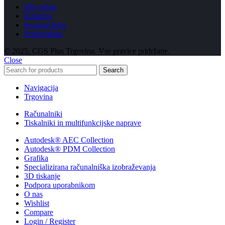
Moj račun
Košarica
Seznam želja
Primerjalnik
© 2025, CGS Plus Trgovina. Vse pravice pridržane.
Close
Search
Navigacija
Trgovina
Računalniki
Tiskalniki in multifunkcijske naprave
Autodesk® AEC Collection
Autodesk® PDM Collection
Grafika
Specializirana računalniška izobraževanja
3D tiskanje
Podpora uporabnikom
O nas
Wishlist
Compare
Login / Register