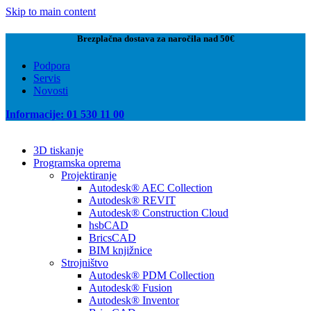
Skip to main content
Brezplačna dostava za naročila nad 50€
Podpora
Servis
Novosti
Informacije: 01 530 11 00
3D tiskanje
Programska oprema
Projektiranje
Autodesk® AEC Collection
Autodesk® REVIT
Autodesk® Construction Cloud
hsbCAD
BricsCAD
BIM knjižnice
Strojništvo
Autodesk® PDM Collection
Autodesk® Fusion
Autodesk® Inventor