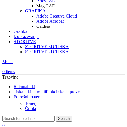
BricsCAD
MagiCAD
GRAFIKA
Adobe Creative Cloud
Adobe Acrobat
Caldera
Grafika
Izobraževanja
STORITVE
STORITVE 3D TISKA
STORITVE 2D TISKA
Menu
0
items
Trgovina
Računalniki
Tiskalniki in multifunkcijske naprave
Potrošni material
Tonerji
Črnila
Search
0