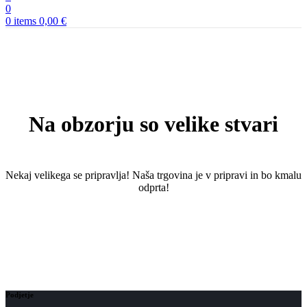
0
0
items
0,00
€
Na obzorju so velike stvari
Nekaj ​​velikega se pripravlja! Naša trgovina je v pripravi in ​​bo kmalu
odprta!
Podjetje