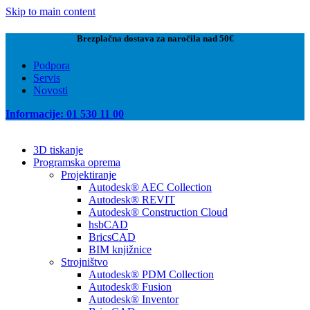
Skip to main content
Brezplačna dostava za naročila nad 50€
Podpora
Servis
Novosti
Informacije: 01 530 11 00
3D tiskanje
Programska oprema
Projektiranje
Autodesk® AEC Collection
Autodesk® REVIT
Autodesk® Construction Cloud
hsbCAD
BricsCAD
BIM knjižnice
Strojništvo
Autodesk® PDM Collection
Autodesk® Fusion
Autodesk® Inventor