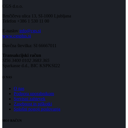
CGS d.o.o.
Brnčičeva ulica 13, SI-1000 Ljubljana
Telefon +386 1 530 11 00
E-naslov
info@cgs.si
www.cgsplus.si
Davčna številka: SI 66667011
Transakcijski račun
SI56 3400 0102 3683 365
Sparkasse d.d., BIC KSPKSI22
O NAS
O nas
Podpora uporabnikom
Servisni zahtevek
Zasebnost in piškotki
Splošni pogoji poslovanja
MOJ RAČUN