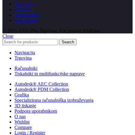
Moj račun
Košarica
Seznam želja
Primerjalnik
© 2025, CGS Plus Trgovina. Vse pravice pridržane.
Close
Search
Navigacija
Trgovina
Računalniki
Tiskalniki in multifunkcijske naprave
Autodesk® AEC Collection
Autodesk® PDM Collection
Grafika
Specializirana računalniška izobraževanja
3D tiskanje
Podpora uporabnikom
O nas
Wishlist
Compare
Login / Register