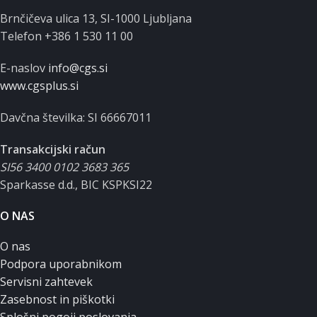
Brnčičeva ulica 13, SI-1000 Ljubljana
Telefon +386 1 530 11 00
E-naslov
info@cgs.si
www.cgsplus.si
Davčna številka: SI 66667011
Transakcijski račun
SI56 3400 0102 3683 365
Sparkasse d.d., BIC KSPKSI22
O NAS
O nas
Podpora uporabnikom
Servisni zahtevek
Zasebnost in piškotki