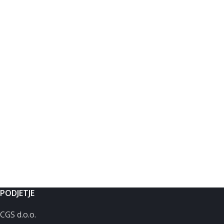
PODJETJE
CGS d.o.o.