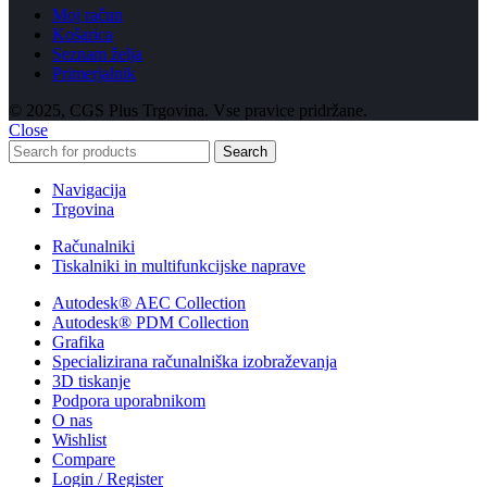
Moj račun
Košarica
Seznam želja
Primerjalnik
© 2025, CGS Plus Trgovina. Vse pravice pridržane.
Close
Search
Navigacija
Trgovina
Računalniki
Tiskalniki in multifunkcijske naprave
Autodesk® AEC Collection
Autodesk® PDM Collection
Grafika
Specializirana računalniška izobraževanja
3D tiskanje
Podpora uporabnikom
O nas
Wishlist
Compare
Login / Register