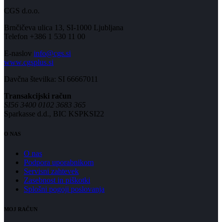
CGS d.o.o.
Brnčičeva ulica 13, SI-1000 Ljubljana
Telefon +386 1 530 11 00
E-naslov
info@cgs.si
www.cgsplus.si
Davčna številka: SI 66667011
Transakcijski račun
SI56 3400 0102 3683 365
Sparkasse d.d., BIC KSPKSI22
O NAS
O nas
Podpora uporabnikom
Servisni zahtevek
Zasebnost in piškotki
Splošni pogoji poslovanja
MOJ RAČUN