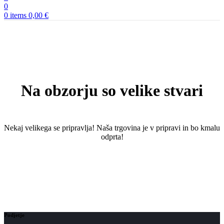
0
0
items
0,00
€
Na obzorju so velike stvari
Nekaj ​​velikega se pripravlja! Naša trgovina je v pripravi in ​​bo kmalu
odprta!
Podjetje