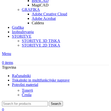
BricsCAD
MagiCAD
GRAFIKA
Adobe Creative Cloud
Adobe Acrobat
Caldera
Grafika
Izobraževanja
STORITVE
STORITVE 3D TISKA
STORITVE 2D TISKA
Menu
0
items
Trgovina
Računalniki
Tiskalniki in multifunkcijske naprave
Potrošni material
Tonerji
Črnila
Search
0