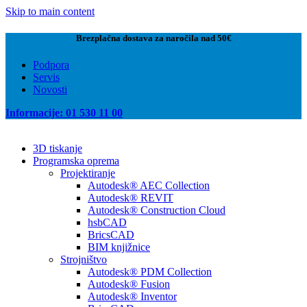
Skip to main content
Brezplačna dostava za naročila nad 50€
Podpora
Servis
Novosti
Informacije: 01 530 11 00
3D tiskanje
Programska oprema
Projektiranje
Autodesk® AEC Collection
Autodesk® REVIT
Autodesk® Construction Cloud
hsbCAD
BricsCAD
BIM knjižnice
Strojništvo
Autodesk® PDM Collection
Autodesk® Fusion
Autodesk® Inventor