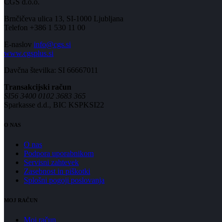
CGS d.o.o.
Brnčičeva ulica 13, SI-1000 Ljubljana
Telefon +386 1 530 11 00
E-naslov
info@cgs.si
www.cgsplus.si
Davčna številka: SI 66667011
Transakcijski račun
SI56 3400 0102 3683 365
Sparkasse d.d., BIC KSPKSI22
O NAS
O nas
Podpora uporabnikom
Servisni zahtevek
Zasebnost in piškotki
Splošni pogoji poslovanja
MOJ RAČUN
Moj račun