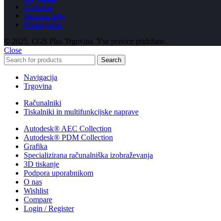
Košarica
Seznam želja
Primerjalnik
© 2025, CGS Plus Trgovina. Vse pravice pridržane.
Close
Search
Navigacija
Trgovina
Računalniki
Tiskalniki in multifunkcijske naprave
Autodesk® AEC Collection
Autodesk® PDM Collection
Grafika
Specializirana računalniška izobraževanja
3D tiskanje
Podpora uporabnikom
O nas
Wishlist
Compare
Login / Register