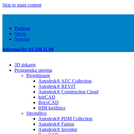
Skip to main content
Podpora
Servis
Novosti
Informacije: 01 530 11 00
3D tiskanje
Programska oprema
Projektiranje
Autodesk® AEC Collection
Autodesk® REVIT
Autodesk® Construction Cloud
hsbCAD
BricsCAD
BIM knjižnice
Strojništvo
Autodesk® PDM Collection
Autodesk® Fusion
Autodesk® Inventor