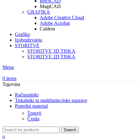
BricsCAD
MagiCAD
GRAFIKA
Adobe Creative Cloud
Adobe Acrobat
Caldera
Grafika
Izobraževanja
STORITVE
STORITVE 3D TISKA
STORITVE 2D TISKA
Menu
0
items
Trgovina
Računalniki
Tiskalniki in multifunkcijske naprave
Potrošni material
Tonerji
Črnila
Search
0