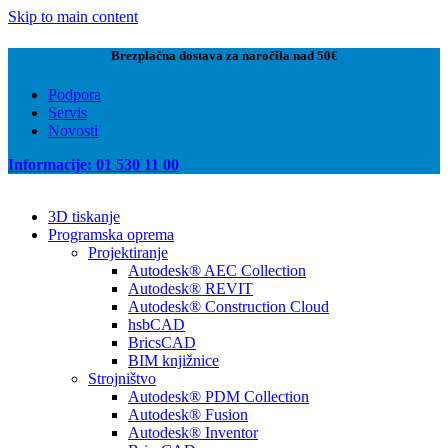
Skip to main content
Brezplačna dostava za naročila nad 50€
Podpora
Servis
Novosti
Informacije: 01 530 11 00
3D tiskanje
Programska oprema
Projektiranje
Autodesk® AEC Collection
Autodesk® REVIT
Autodesk® Construction Cloud
hsbCAD
BricsCAD
BIM knjižnice
Strojništvo
Autodesk® PDM Collection
Autodesk® Fusion
Autodesk® Inventor