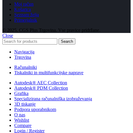
Moj račun
Košarica
Seznam želja
Primerjalnik
© 2025, CGS Plus Trgovina. Vse pravice pridržane.
Close
Search
Navigacija
Trgovina
Računalniki
Tiskalniki in multifunkcijske naprave
Autodesk® AEC Collection
Autodesk® PDM Collection
Grafika
Specializirana računalniška izobraževanja
3D tiskanje
Podpora uporabnikom
O nas
Wishlist
Compare
Login / Register