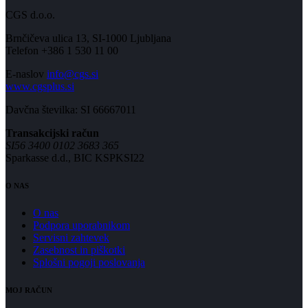
CGS d.o.o.
Brnčičeva ulica 13, SI-1000 Ljubljana
Telefon +386 1 530 11 00
E-naslov
info@cgs.si
www.cgsplus.si
Davčna številka: SI 66667011
Transakcijski račun
SI56 3400 0102 3683 365
Sparkasse d.d., BIC KSPKSI22
O NAS
O nas
Podpora uporabnikom
Servisni zahtevek
Zasebnost in piškotki
Splošni pogoji poslovanja
MOJ RAČUN