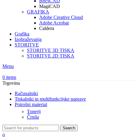
BricsCAD
MagiCAD
GRAFIKA
Adobe Creative Cloud
Adobe Acrobat
Caldera
Grafika
Izobraževanja
STORITVE
STORITVE 3D TISKA
STORITVE 2D TISKA
Menu
0
items
Trgovina
Računalniki
Tiskalniki in multifunkcijske naprave
Potrošni material
Tonerji
Črnila
Search
0