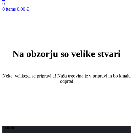
0
0
items
0,00
€
Na obzorju so velike stvari
Nekaj ​​velikega se pripravlja! Naša trgovina je v pripravi in ​​bo kmalu
odprta!
Podjetje