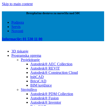
Skip to main content
Brezplačna dostava za naročila nad 50€
Podpora
Servis
Novosti
Informacije: 01 530 11 00
3D tiskanje
Programska oprema
Projektiranje
Autodesk® AEC Collection
Autodesk® REVIT
Autodesk® Construction Cloud
hsbCAD
BricsCAD
BIM knjižnice
Strojništvo
Autodesk® PDM Collection
Autodesk® Fusion
Autodesk® Inventor