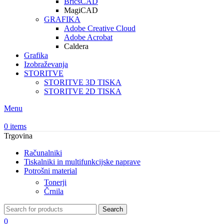
BricsCAD
MagiCAD
GRAFIKA
Adobe Creative Cloud
Adobe Acrobat
Caldera
Grafika
Izobraževanja
STORITVE
STORITVE 3D TISKA
STORITVE 2D TISKA
Menu
0
items
Trgovina
Računalniki
Tiskalniki in multifunkcijske naprave
Potrošni material
Tonerji
Črnila
Search
0