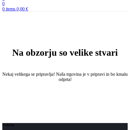
0
0
items
0,00
€
Na obzorju so velike stvari
Nekaj ​​velikega se pripravlja! Naša trgovina je v pripravi in ​​bo kmalu
odprta!
Podjetje