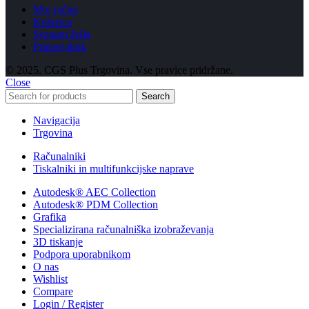
Moj račun
Košarica
Seznam želja
Primerjalnik
© 2025, CGS Plus Trgovina. Vse pravice pridržane.
Close
Search
Navigacija
Trgovina
Računalniki
Tiskalniki in multifunkcijske naprave
Autodesk® AEC Collection
Autodesk® PDM Collection
Grafika
Specializirana računalniška izobraževanja
3D tiskanje
Podpora uporabnikom
O nas
Wishlist
Compare
Login / Register