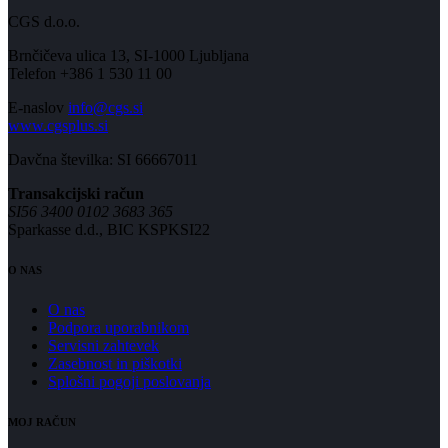
CGS d.o.o.
Brnčičeva ulica 13, SI-1000 Ljubljana
Telefon +386 1 530 11 00
E-naslov
info@cgs.si
www.cgsplus.si
Davčna številka: SI 66667011
Transakcijski račun
SI56 3400 0102 3683 365
Sparkasse d.d., BIC KSPKSI22
O NAS
O nas
Podpora uporabnikom
Servisni zahtevek
Zasebnost in piškotki
Splošni pogoji poslovanja
MOJ RAČUN