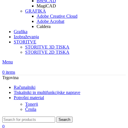
BricsCAD
MagiCAD
GRAFIKA
Adobe Creative Cloud
Adobe Acrobat
Caldera
Grafika
Izobraževanja
STORITVE
STORITVE 3D TISKA
STORITVE 2D TISKA
Menu
0
items
Trgovina
Računalniki
Tiskalniki in multifunkcijske naprave
Potrošni material
Tonerji
Črnila
Search
0