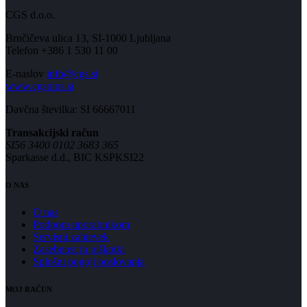
CGS d.o.o.
Brnčičeva ulica 13, SI-1000 Ljubljana
Telefon +386 1 530 11 00
E-naslov
info@cgs.si
www.cgsplus.si
Davčna številka: SI 66667011
Transakcijski račun
SI56 3400 0102 3683 365
Sparkasse d.d., BIC KSPKSI22
O NAS
O nas
Podpora uporabnikom
Servisni zahtevek
Zasebnost in piškotki
Splošni pogoji poslovanja
MOJ RAČUN