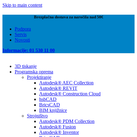
Skip to main content
Brezplačna dostava za naročila nad 50€
Podpora
Servis
Novosti
Informacije: 01 530 11 00
3D tiskanje
Programska oprema
Projektiranje
Autodesk® AEC Collection
Autodesk® REVIT
Autodesk® Construction Cloud
hsbCAD
BricsCAD
BIM knjižnice
Strojništvo
Autodesk® PDM Collection
Autodesk® Fusion
Autodesk® Inventor