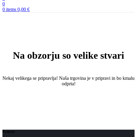
0
0
items
0,00
€
Na obzorju so velike stvari
Nekaj ​​velikega se pripravlja! Naša trgovina je v pripravi in ​​bo kmalu
odprta!
Podjetje