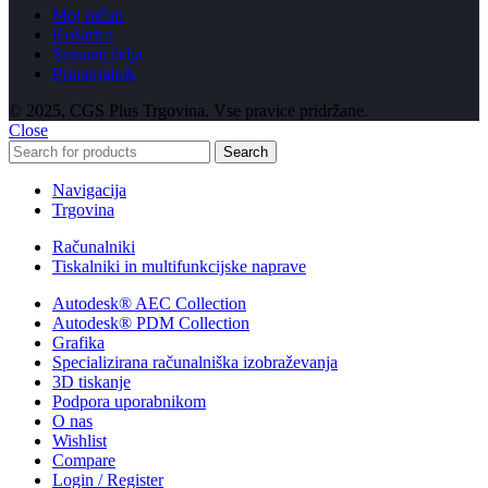
Moj račun
Košarica
Seznam želja
Primerjalnik
© 2025, CGS Plus Trgovina. Vse pravice pridržane.
Close
Search
Navigacija
Trgovina
Računalniki
Tiskalniki in multifunkcijske naprave
Autodesk® AEC Collection
Autodesk® PDM Collection
Grafika
Specializirana računalniška izobraževanja
3D tiskanje
Podpora uporabnikom
O nas
Wishlist
Compare
Login / Register