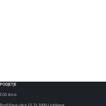
PODJETJE
CGS d.o.o.
Brnčičeva ulica 13, SI-1000 Ljubljana