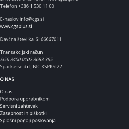
Telefon +386 1 530 11 00
E-naslov
info@cgs.si
www.cgsplus.si
Davčna številka: SI 66667011
Transakcijski račun
SI56 3400 0102 3683 365
Sparkasse d.d., BIC KSPKSI22
O NAS
O nas
Podpora uporabnikom
Servisni zahtevek
Zasebnost in piškotki
Splošni pogoji poslovanja