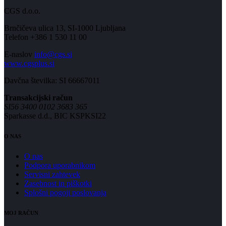
CGS d.o.o.
Brnčičeva ulica 13, SI-1000 Ljubljana
Telefon +386 1 530 11 00
E-naslov
info@cgs.si
www.cgsplus.si
Davčna številka: SI 66667011
Transakcijski račun
SI56 3400 0102 3683 365
Sparkasse d.d., BIC KSPKSI22
O NAS
O nas
Podpora uporabnikom
Servisni zahtevek
Zasebnost in piškotki
Splošni pogoji poslovanja
MOJ RAČUN