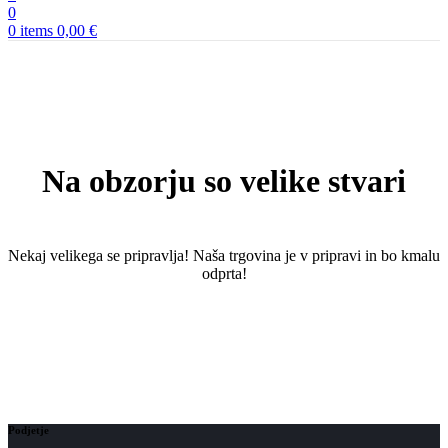
0
0
items
0,00
€
Na obzorju so velike stvari
Nekaj ​​velikega se pripravlja! Naša trgovina je v pripravi in ​​bo kmalu
odprta!
Podjetje