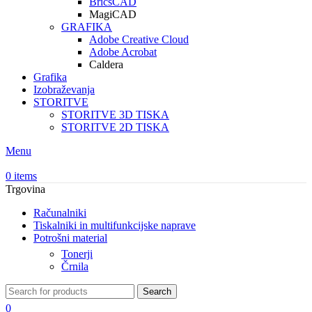
BricsCAD
MagiCAD
GRAFIKA
Adobe Creative Cloud
Adobe Acrobat
Caldera
Grafika
Izobraževanja
STORITVE
STORITVE 3D TISKA
STORITVE 2D TISKA
Menu
0
items
Trgovina
Računalniki
Tiskalniki in multifunkcijske naprave
Potrošni material
Tonerji
Črnila
Search
0