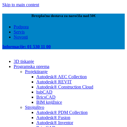
Skip to main content
Brezplačna dostava za naročila nad 50€
Podpora
Servis
Novosti
Informacije: 01 530 11 00
3D tiskanje
Programska oprema
Projektiranje
Autodesk® AEC Collection
Autodesk® REVIT
Autodesk® Construction Cloud
hsbCAD
BricsCAD
BIM knjižnice
Strojništvo
Autodesk® PDM Collection
Autodesk® Fusion
Autodesk® Inventor