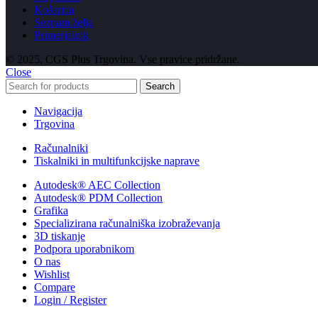
Košarica
Seznam želja
Primerjalnik
© 2025, CGS Plus Trgovina. Vse pravice pridržane.
Close
Search
Navigacija
Trgovina
Računalniki
Tiskalniki in multifunkcijske naprave
Autodesk® AEC Collection
Autodesk® PDM Collection
Grafika
Specializirana računalniška izobraževanja
3D tiskanje
Podpora uporabnikom
O nas
Wishlist
Compare
Login / Register