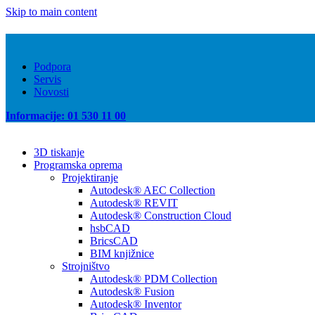
Skip to main content
Podpora
Servis
Novosti
Informacije: 01 530 11 00
3D tiskanje
Programska oprema
Projektiranje
Autodesk® AEC Collection
Autodesk® REVIT
Autodesk® Construction Cloud
hsbCAD
BricsCAD
BIM knjižnice
Strojništvo
Autodesk® PDM Collection
Autodesk® Fusion
Autodesk® Inventor