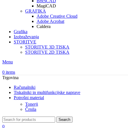
BricsCAD
MagiCAD
GRAFIKA
Adobe Creative Cloud
Adobe Acrobat
Caldera
Grafika
Izobraževanja
STORITVE
STORITVE 3D TISKA
STORITVE 2D TISKA
Menu
0
items
Trgovina
Računalniki
Tiskalniki in multifunkcijske naprave
Potrošni material
Tonerji
Črnila
Search
0