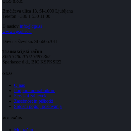
CGS d.o.o.
Brnčičeva ulica 13, SI-1000 Ljubljana
Telefon +386 1 530 11 00
E-naslov
info@cgs.si
www.cgsplus.si
Davčna številka: SI 66667011
Transakcijski račun
SI56 3400 0102 3683 365
Sparkasse d.d., BIC KSPKSI22
O NAS
O nas
Podpora uporabnikom
Servisni zahtevek
Zasebnost in piškotki
Splošni pogoji poslovanja
MOJ RAČUN
Moj račun