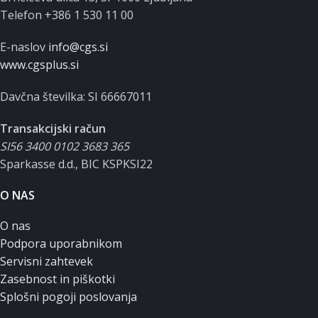
Telefon +386 1 530 11 00
E-naslov
info@cgs.si
www.cgsplus.si
Davčna številka: SI 66667011
Transakcijski račun
SI56 3400 0102 3683 365
Sparkasse d.d., BIC KSPKSI22
O NAS
O nas
Podpora uporabnikom
Servisni zahtevek
Zasebnost in piškotki
Splošni pogoji poslovanja