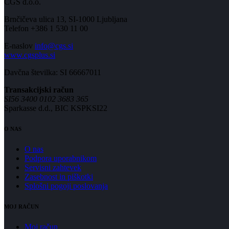
CGS d.o.o.
Brnčičeva ulica 13, SI-1000 Ljubljana
Telefon +386 1 530 11 00
E-naslov
info@cgs.si
www.cgsplus.si
Davčna številka: SI 66667011
Transakcijski račun
SI56 3400 0102 3683 365
Sparkasse d.d., BIC KSPKSI22
O NAS
O nas
Podpora uporabnikom
Servisni zahtevek
Zasebnost in piškotki
Splošni pogoji poslovanja
MOJ RAČUN
Moj račun