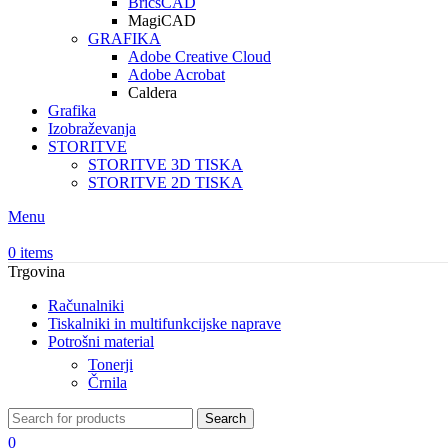
BricsCAD
MagiCAD
GRAFIKA
Adobe Creative Cloud
Adobe Acrobat
Caldera
Grafika
Izobraževanja
STORITVE
STORITVE 3D TISKA
STORITVE 2D TISKA
Menu
0
items
Trgovina
Računalniki
Tiskalniki in multifunkcijske naprave
Potrošni material
Tonerji
Črnila
Search
0