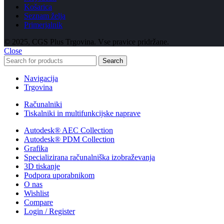
Košarica
Seznam želja
Primerjalnik
© 2025, CGS Plus Trgovina. Vse pravice pridržane.
Close
Search
Navigacija
Trgovina
Računalniki
Tiskalniki in multifunkcijske naprave
Autodesk® AEC Collection
Autodesk® PDM Collection
Grafika
Specializirana računalniška izobraževanja
3D tiskanje
Podpora uporabnikom
O nas
Wishlist
Compare
Login / Register