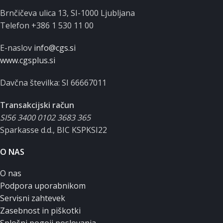
Brnčičeva ulica 13, SI-1000 Ljubljana
Telefon +386 1 530 11 00
E-naslov
info@cgs.si
www.cgsplus.si
Davčna številka: SI 66667011
Transakcijski račun
SI56 3400 0102 3683 365
Sparkasse d.d., BIC KSPKSI22
O NAS
O nas
Podpora uporabnikom
Servisni zahtevek
Zasebnost in piškotki