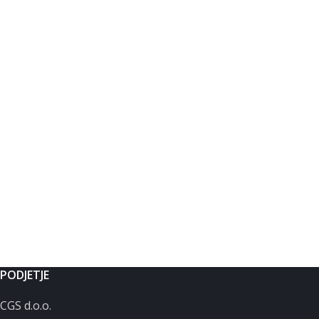
PODJETJE
CGS d.o.o.