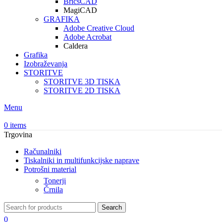
BricsCAD
MagiCAD
GRAFIKA
Adobe Creative Cloud
Adobe Acrobat
Caldera
Grafika
Izobraževanja
STORITVE
STORITVE 3D TISKA
STORITVE 2D TISKA
Menu
0
items
Trgovina
Računalniki
Tiskalniki in multifunkcijske naprave
Potrošni material
Tonerji
Črnila
Search
0