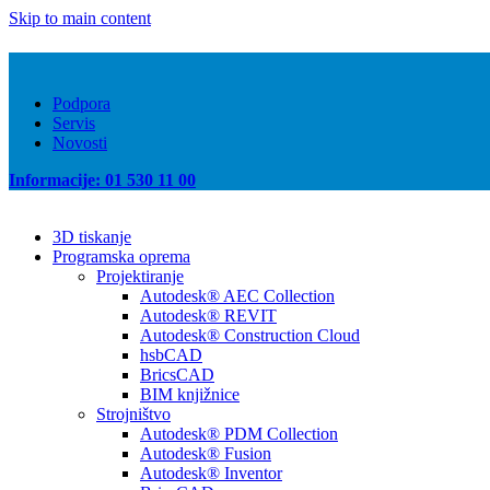
Skip to main content
Podpora
Servis
Novosti
Informacije: 01 530 11 00
3D tiskanje
Programska oprema
Projektiranje
Autodesk® AEC Collection
Autodesk® REVIT
Autodesk® Construction Cloud
hsbCAD
BricsCAD
BIM knjižnice
Strojništvo
Autodesk® PDM Collection
Autodesk® Fusion
Autodesk® Inventor