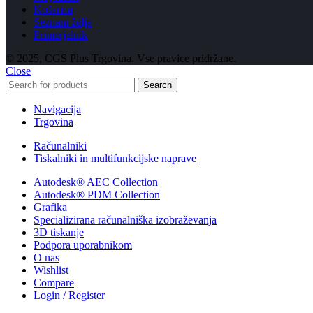
Košarica
Seznam želja
Primerjalnik
© 2025, CGS Plus Trgovina. Vse pravice pridržane.
Close
Search
Navigacija
Trgovina
Računalniki
Tiskalniki in multifunkcijske naprave
Autodesk® AEC Collection
Autodesk® PDM Collection
Grafika
Specializirana računalniška izobraževanja
3D tiskanje
Podpora uporabnikom
O nas
Wishlist
Compare
Login / Register