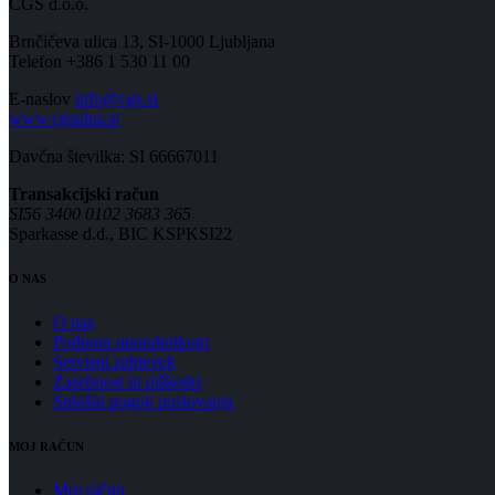
CGS d.o.o.
Brnčičeva ulica 13, SI-1000 Ljubljana
Telefon +386 1 530 11 00
E-naslov
info@cgs.si
www.cgsplus.si
Davčna številka: SI 66667011
Transakcijski račun
SI56 3400 0102 3683 365
Sparkasse d.d., BIC KSPKSI22
O NAS
O nas
Podpora uporabnikom
Servisni zahtevek
Zasebnost in piškotki
Splošni pogoji poslovanja
MOJ RAČUN
Moj račun